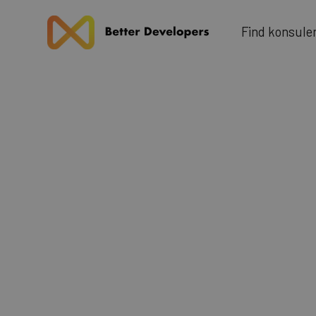
u
F
n
d
k
n
o
s
e
l
i
Blog
Next.js 15
produ
TypeScript