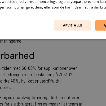
es websted med vores annoncerings- og analysepartnere, som k
er andre output-formater, som kan kræve
r, som du har givet dem, eller som de har indsamlet fra din brug
che-invalidering. Dette er særligt relevant
kse deployment-pipelines.
AFVIS ALLE
A
re type checking som standard, hvilket kan
rtsmødet stiller vi de nødvendige spørgsmål,
ventningerne.
erbarhed
-tiden med 60-80% for applikationer over
 forbedringen mere beskeden på 20-30%.
rka 40%, hvilket er værdifuldt i
urcer.
ing og chunk-optimering. Dette resulterer i
s for slutbrugere. Hos os møder I et team af