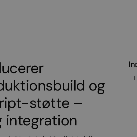
integration
ducerer
In
H
duktionsbuild og
ript-støtte –
g integration