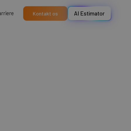
a
e
e
r
r
r
i
AI Estimator
Kontakt os
rbopack til
bedret
r, drift og