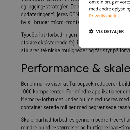
om din brug af vor
og logging-strategier. Den nye bundler generer
med andre oplysninge
opdateringer til jeres CDN-konfiguration eller ca
Privatlivspolitik
hvis I bruger micro-frontends eller har komple
VIS DETALJER
TypeScript-forbedringerne introducerer strenge
afsløre eksisterende fejl i kodebasen. På opsta
afklarer tekniske muligheder og får styr på for
Performance & skal
Benchmarks viser at Turbopack reducerer build
1000 komponenter. For mindre applikationer er
Memory-forbruget under builds reduceres med ci
containeriserede miljøer med begrænsede resso
Skalerbarhed forbedres gennem bedre tree-shak
mindre bundle-størrelser og hurtigere load-time