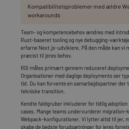
Kompatibilitetsproblemer med ældre We
workarounds
Team- og kompetencebehov ændres med introduk
Rust-baseret tooling og nye debugging-værktøjer
erfarne Next.js-udviklere. På den måde kan vi m
præcist til jeres behov.
ROI måles primært gennem reduceret deployment
Organisationer med daglige deployments ser typ
tid. Du kan forvente en samarbejdspartner der t
tekniske transition.
Kendte faldgruber inkluderer for tidlig adoption
cases. Mange teams undervurderer migration-ko
Webpack-konfigurationer. Vi lytter altid til jer, m
skabe de bedste forudsætninger for jeres forret