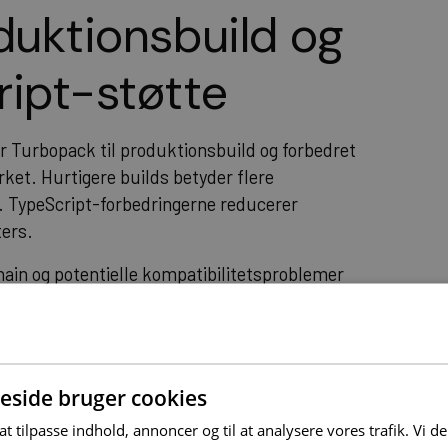
duktionsbuild og
ript-støtte
r Turbopack til produktionsbuild og forbedret
ket. Hurtigere builds betyder flere
. TypeScript-forbedringerne reducerer
ters.
ain og potentielle kompatibilitetsproblemer
redjepartsbiblioteker understøtter Turbopack
rnative løsninger.
nce
side bruger cookies
 at tilpasse indhold, annoncer og til at analysere vores trafik. Vi 
ptimeres, hvilket påvirker jeres monitoring