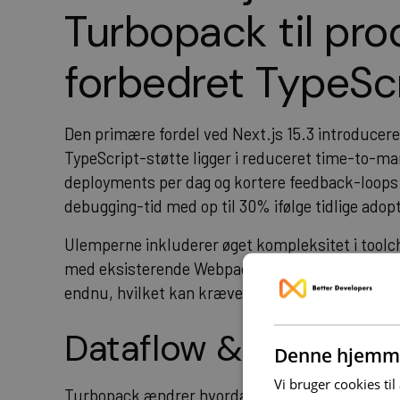
Turbopack til pro
forbedret TypeSc
Den primære fordel ved Next.js 15.3 introducere
TypeScript-støtte ligger i reduceret time-to-mar
deployments per dag og kortere feedback-loops
debugging-tid med op til 30% ifølge tidlige adop
Ulemperne inkluderer øget kompleksitet i toolch
med eksisterende Webpack-plugins. Ikke alle t
endnu, hvilket kan kræve workarounds eller alte
Dataflow & governa
Denne hjemme
Vi bruger cookies til
Turbopack ændrer hvordan assets håndteres og o