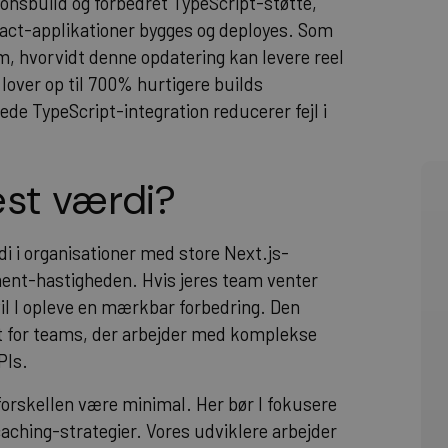
ionsbuild og forbedret TypeScript-støtte,
React-applikationer bygges og deployes. Som
m, hvorvidt denne opdatering kan levere reel
 lover op til 700% hurtigere builds
 TypeScript-integration reducerer fejl i
est værdi?
i i organisationer med store Next.js-
ment-hastigheden. Hvis jeres team venter
il I opleve en mærkbar forbedring. Den
nt for teams, der arbejder med komplekse
PIs.
forskellen være minimal. Her bør I fokusere
caching-strategier. Vores udviklere arbejder