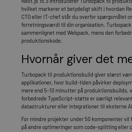
Next.js 15.3 introducerer Turbopack til produkt
hvilket markerer et betydeligt skift i hvordan 
CTO eller IT-chef står du overfor spørgsmålet o
forretningsværdi til din organisation. Turbopack
sammenlignet med Webpack, mens den forbedrede
produktionskode.
Hvornår giver det m
Turbopack til produktionsbuild giver størst værd
applikationer, hvor build-tiden påvirker deploy
mere end 5-10 minutter på produktionsbuilds, v
forbedrede TypeScript-støtte er særligt releva
datastrukturer eller integrationer til eksterne A
For mindre projekter under 50 komponenter vil 
på andre optimeringer som code-splitting eller 