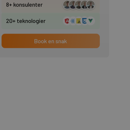
8+ konsulenter
20+ teknologier
Book en snak