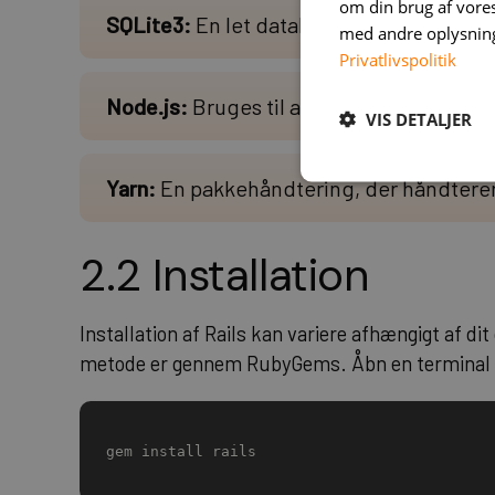
om din brug af vor
SQLite3:
En let database, som Rails bruge
med andre oplysninge
Privatlivspolitik
Node.js:
Bruges til at kompilere JavaScr
VIS DETALJER
Yarn:
En pakkehåndtering, der håndtere
2.2 Installation
Installation af Rails kan variere afhængigt af d
metode er gennem RubyGems. Åbn en terminal 
gem install rails