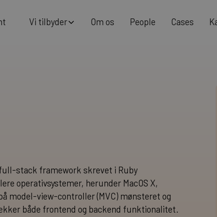
m
V
O
P
C
K
n
b
d
p
e
o
s
e
o
e
a
s
e
s
y
t
t
r
l
l
i
i
t full-stack framework skrevet i Ruby
flere operativsystemer, herunder MacOS X,
på model-view-controller (MVC) mønsteret og
kker både frontend og backend funktionalitet.