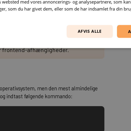
es websted med vores annoncerings- og analysepartnere, som k
r som standard til udvikling og test.
r, som du har givet dem, eller som de har indsamlet fra din brug
ipt-assets.
AFVIS ALLE
A
r frontend-afhængigheder.
it operativsystem, men den mest almindelige
og indtast følgende kommando: