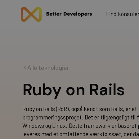
u
F
n
d
k
n
o
s
e
l
i
Alle teknologier
R
u
b
y
o
n
R
a
i
l
s
Ruby on Rails (RoR), også kendt som Rails, er e
programmeringssproget. Det er tilgængeligt til 
Windows og Linux. Dette framework er baseret 
leveres med et omfattende værktøjssæt, der dæ