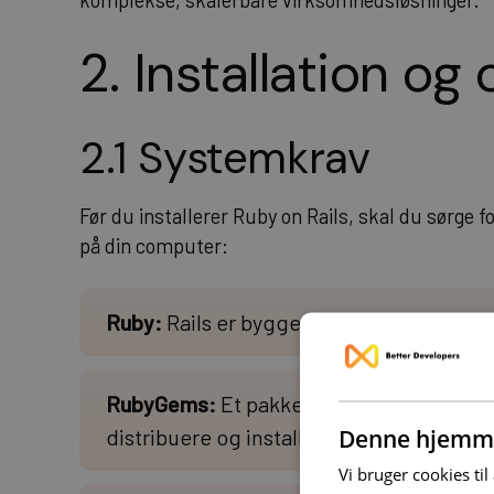
komplekse, skalerbare virksomhedsløsninger.
2. Installation o
2.1 Systemkrav
Før du installerer Ruby on Rails, skal du sørge 
på din computer:
Ruby:
Rails er bygget med Ruby-sproget, 
RubyGems:
Et pakkehåndteringssystem f
Denne hjemme
distribuere og installere Ruby-biblioteke
Vi bruger cookies til