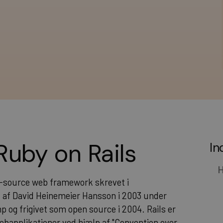
 Ruby on Rails
In
H
pen-source web framework skrevet i
 af David Heinemeier Hansson i 2003 under
 og frigivet som open source i 2004. Rails er
webapplikationer ved hjælp af "Convention over