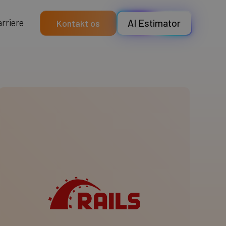
a
e
e
r
r
r
i
AI Estimator
Kontakt os