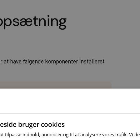
g opsætning
for at have følgende komponenter installeret
så du skal have Ruby installeret.
or Ruby, som gør det nemt at
side bruger cookies
r og applikationer.
 at tilpasse indhold, annoncer og til at analysere vores trafik. Vi 