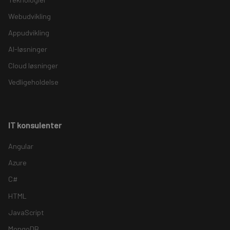
Webudvikling
Appudvikling
AI-løsninger
Cloud løsninger
Vedligeholdelse
IT konsulenter
Angular
Azure
C#
HTML
JavaScript
MongoDB