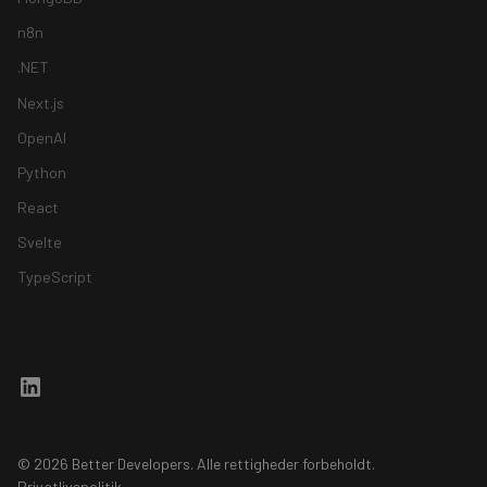
n8n
.NET
Next.js
OpenAI
Python
React
Svelte
TypeScript
© 2026 Better Developers. Alle rettigheder forbeholdt.
Privatlivspolitik