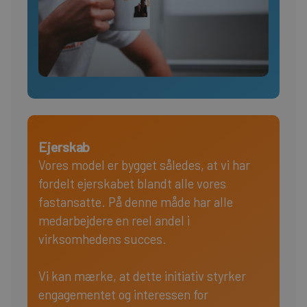
Ejerskab
Vores model er bygget således, at vi har
fordelt ejerskabet blandt alle vores
fastansatte. På denne måde har alle
medarbejdere en reel andel i
virksomhedens succes.
Vi kan mærke, at dette initiativ styrker
engagementet og interessen for