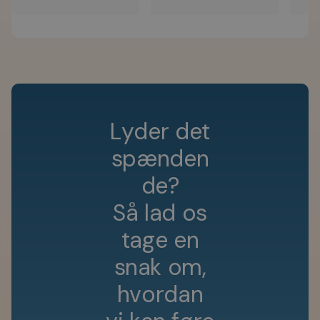
L
y
d
e
r
d
e
t
s
p
æ
n
d
e
n
d
e
?
S
å
l
a
d
o
s
t
a
g
e
e
n
s
n
a
k
o
m
,
h
v
o
r
d
a
n