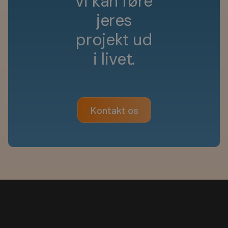
v
i
k
a
n
f
ø
r
e
j
e
r
e
s
p
r
o
j
e
k
t
u
d
i
l
i
v
e
t
.
Kontakt os