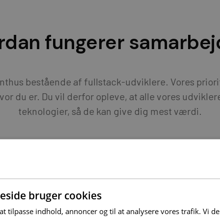
rdan fungerer samarbej
enthus bestående af fullstack-udviklere. Vores priori
or du er. Du vil derfor opleve, at alle vores udvikler
teknologier, så de kan give dig mest værdi.
e
Projekt igangsætt
Udviklingsplan og estimat
side bruger cookies
 at tilpasse indhold, annoncer og til at analysere vores trafik. Vi 