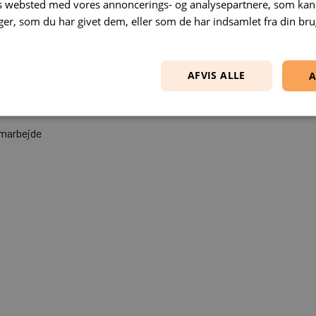
es websted med vores annoncerings- og analysepartnere, som k
r, som du har givet dem, eller som de har indsamlet fra din brug
ejdes
AFVIS ALLE
A
ngsplan og et realistisk estimat.Vi holder jer opdat
 selv, hvor meget I vil være involveret.