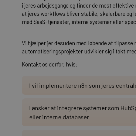
i jeres arbejdsgange og finder de mest effektive
at jeres workflows bliver stabile, skalerbare og 
med SaaS-tjenester, interne systemer eller spec
Vi hjælper jer desuden med løbende at tilpasse 
automatiseringsprojekter udvikler sig i takt me
Kontakt os derfor, hvis:
I vil implementere n8n som jeres centra
I ønsker at integrere systemer som HubSp
eller interne databaser