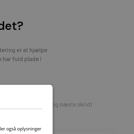
det?
tering er at hjælpe
e har fuld plade i
es
Overlevering og næste skridt
deler også oplysninger