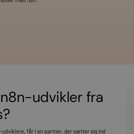
ocesser med n8n.
n8n-udvikler fra
s?
dviklere, får I en partner, der sætter sig ind