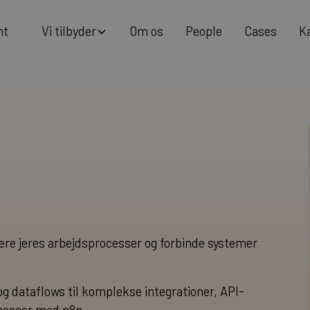
m
V
O
P
C
K
n
b
d
p
e
o
s
e
o
e
a
s
e
s
y
t
t
r
l
l
i
i
sere jeres arbejdsprocesser og forbinde systemer
og dataflows til komplekse integrationer, API-