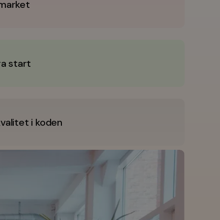
-market
ra start
alitet i koden