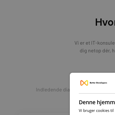
Hvo
Vi er et IT-konsul
dig netop dér, hv
Indledende dialog og opstartsmød
Denne hjemme
Vi bruger cookies til