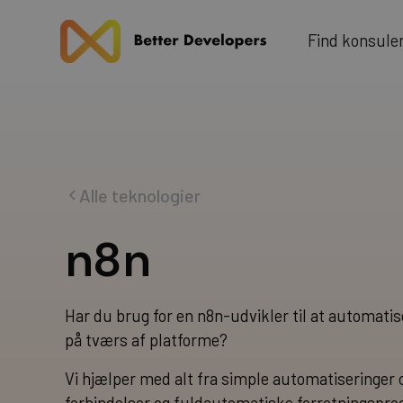
u
F
n
d
k
n
o
s
e
l
i
Alle teknologier
n
8
n
Har du brug for en n8n-udvikler til at automati
på tværs af platforme?
Vi hjælper med alt fra simple automatiseringer 