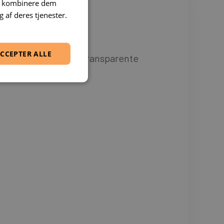
an kombinere dem
 af deres tjenester.
CCEPTER ALLE
eret undervejs og er transparente