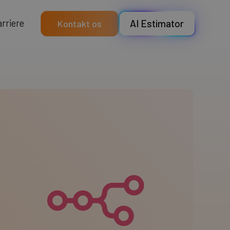
a
e
e
r
r
r
i
AI Estimator
Kontakt os