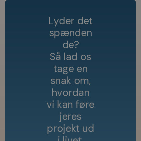
L
y
d
e
r
d
e
t
s
p
æ
n
d
e
n
d
e
?
S
å
l
a
d
o
s
t
a
g
e
e
n
s
n
a
k
o
m
,
h
v
o
r
d
a
n
v
i
k
a
n
f
ø
r
e
j
e
r
e
s
p
r
o
j
e
k
t
u
d
i
l
i
v
e
t
.