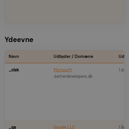
Ydeevne
Navn
Udbyder / Domæne
Udlø
_clsk
Microsoft
1 dag
.betterdevelopers.dk
_ga
Google LLC
1 år 