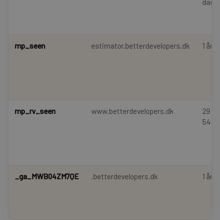
dage
mp_seen
estimator.betterdevelopers.dk
1 år
mp_rv_seen
www.betterdevelopers.dk
29 mi
54 s
_ga_MWB04ZM7QE
.betterdevelopers.dk
1 år 