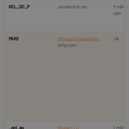
GCL_DC_P
.doubleclick.net
2 måned
uger
MUID
Microsoft Corporation
1 år
.bing.com
_gcl_au
Google LLC
2 måned