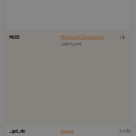
MUID
Microsoft Corporation
1 år
.clarity.ms
_gcl_dc
Google
2 måned