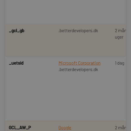
_gcl_gb
.betterdevelopers.dk
2 måned
uger
_uetsid
Microsoft Corporation
1 dag
.betterdevelopers.dk
GCL_AW_P
Google
2 måned