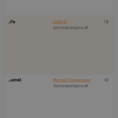
_lfa
Liidio Oy
1 år
.betterdevelopers.dk
_uetvid
Microsoft Corporation
1 år
.betterdevelopers.dk