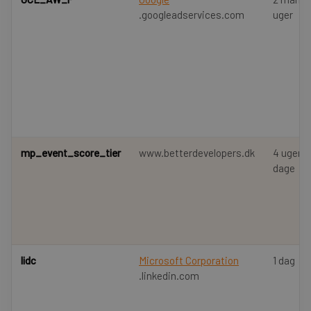
.googleadservices.com
uger
mp_event_score_tier
www.betterdevelopers.dk
4 uger 2
dage
lidc
Microsoft Corporation
1 dag
.linkedin.com