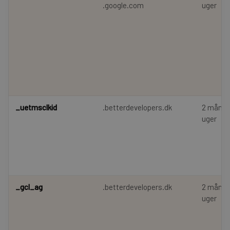
.google.com
uger
_uetmsclkid
.betterdevelopers.dk
2 måned
uger
_gcl_ag
.betterdevelopers.dk
2 måned
uger