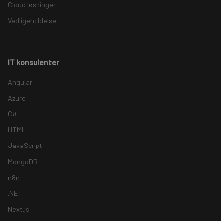
Cloud løsninger
Vedligeholdelse
IT konsulenter
Angular
Azure
C#
HTML
JavaScript
MongoDB
n8n
.NET
Next.js