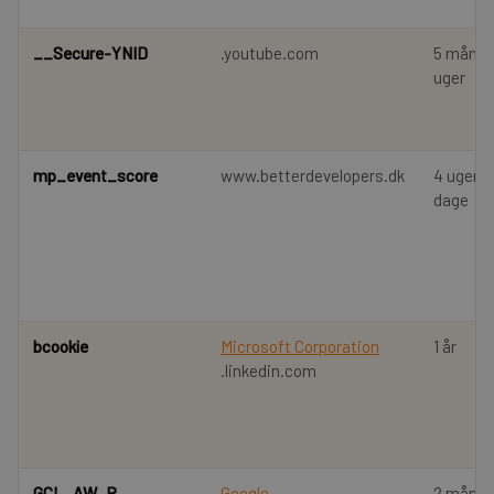
__Secure-YNID
.youtube.com
5 måned
uger
mp_event_score
www.betterdevelopers.dk
4 uger 2
dage
bcookie
Microsoft Corporation
1 år
.linkedin.com
GCL_AW_P
Google
2 måned