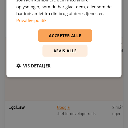
SRM_B
Microsoft Corporation
1 år
oplysninger, som du har givet dem, eller som de
.c.bing.com
har indsamlet fra din brug af deres tjenester.
Privatlivspolitik
ACCEPTER ALLE
ANONCHK
Microsoft Corporation
9 minut
.c.clarity.ms
57 seku
AFVIS ALLE
VIS DETALJER
_gcl_aw
Google
2 måned
.betterdevelopers.dk
uger