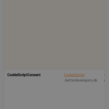
CookieScriptConsent
CookieScript
4 u
.betterdevelopers.dk
da