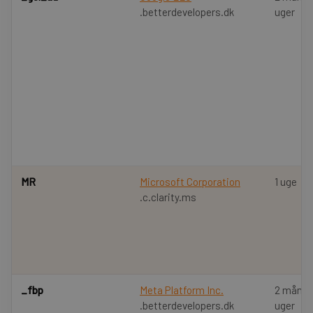
.betterdevelopers.dk
uger
MR
Microsoft Corporation
1 uge
.c.clarity.ms
_fbp
Meta Platform Inc.
2 måned
.betterdevelopers.dk
uger