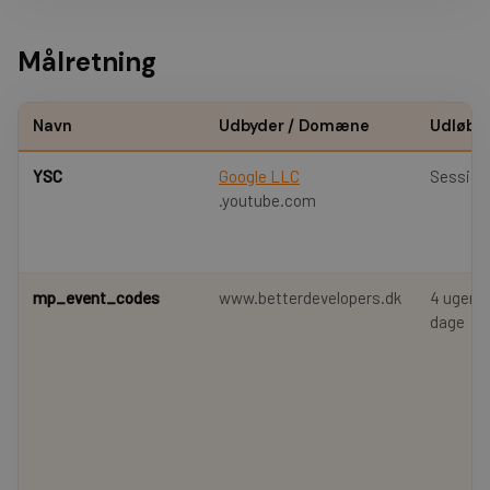
Målretning
Navn
Udbyder / Domæne
Udløbs
YSC
Google LLC
Session
.youtube.com
mp_event_codes
www.betterdevelopers.dk
4 uger 2
dage