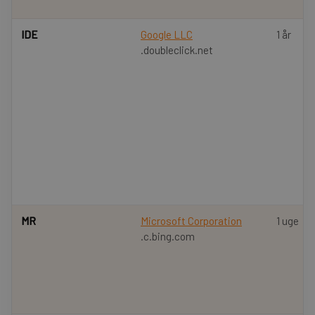
IDE
Google LLC
1 år
.doubleclick.net
MR
Microsoft Corporation
1 uge
.c.bing.com