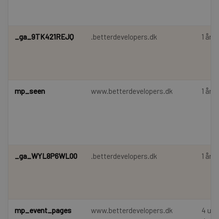
_ga_9TK421REJQ
.betterdevelopers.dk
1 år 
mp_seen
www.betterdevelopers.dk
1 år
_ga_WYL8P6WL00
.betterdevelopers.dk
1 år 
mp_event_pages
www.betterdevelopers.dk
4 uge