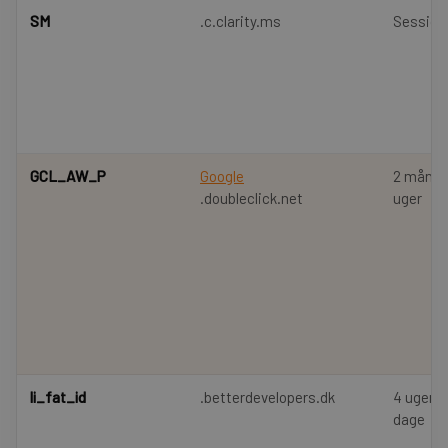
SM
.c.clarity.ms
Session
GCL_AW_P
Google
2 måned
.doubleclick.net
uger
li_fat_id
.betterdevelopers.dk
4 uger 2
dage