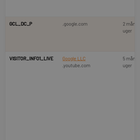
GCL_DC_P
.google.com
2 måned
uger
VISITOR_INFO1_LIVE
Google LLC
5 måned
.youtube.com
uger