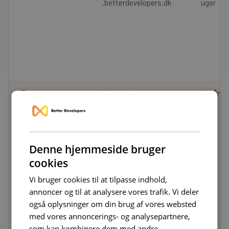
.betterdevelopers.dk
uger
_fbc
Facebook
2 måned
.betterdevelopers.dk
uger
Denne hjemmeside bruger
cookies
Vi bruger cookies til at tilpasse indhold,
annoncer og til at analysere vores trafik. Vi deler
også oplysninger om din brug af vores websted
med vores annoncerings- og analysepartnere,
som kan kombinere dem med andre