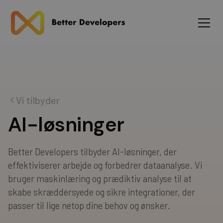
Vi tilbyder
A
I
-
l
ø
s
n
i
n
g
e
r
Better Developers tilbyder AI-løsninger, der
effektiviserer arbejde og forbedrer dataanalyse. Vi
bruger maskinlæring og prædiktiv analyse til at
skabe skræddersyede og sikre integrationer, der
passer til lige netop dine behov og ønsker.