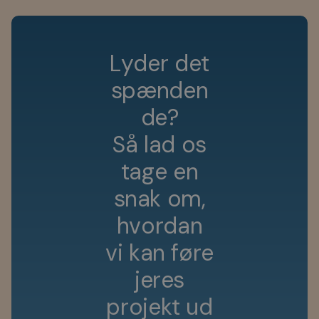
L
y
d
e
r
d
e
t
s
p
æ
n
d
e
n
d
e
?
S
å
l
a
d
o
s
t
a
g
e
e
n
s
n
a
k
o
m
,
h
v
o
r
d
a
n
v
i
k
a
n
f
ø
r
e
j
e
r
e
s
p
r
o
j
e
k
t
u
d