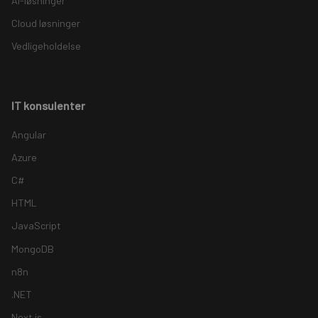
AI-løsninger
Cloud løsninger
Vedligeholdelse
IT konsulenter
Angular
Azure
C#
HTML
JavaScript
MongoDB
n8n
.NET
Next.js