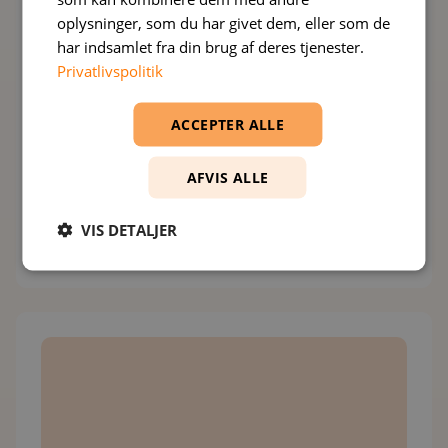
oplysninger, som du har givet dem, eller som de
Skræddersyede webapplikationer og websites,
har indsamlet fra din brug af deres tjenester.
optimeret til høj hastighed, sikkerhed og en
Privatlivspolitik
god brugeroplevelse. Resultatet er en løsning,
der giver jeres brugere en stærk oplevelse – og
ACCEPTER ALLE
jer et solidt teknisk fundament.
AFVIS ALLE
VIS DETALJER
Læs mere