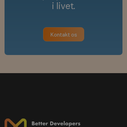
i
l
i
v
e
t
.
Kontakt os