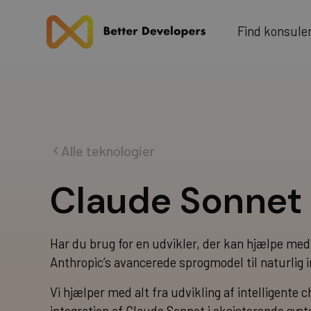
u
F
n
d
k
n
o
s
e
l
i
Alle teknologier
C
l
a
u
d
e
S
o
n
n
e
t
Har du brug for en udvikler, der kan hjælpe me
Anthropic’s avancerede sprogmodel til naturlig 
Vi hjælper med alt fra udvikling af intelligente