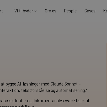
m
V
O
P
C
K
n
b
d
p
e
o
s
e
o
e
a
s
e
s
y
t
t
r
l
l
i
i
d at bygge AI-løsninger med Claude Sonnet –
interaktion, tekstforståelse og automatisering?
 chatassistenter og dokumentanalyseværktøjer til