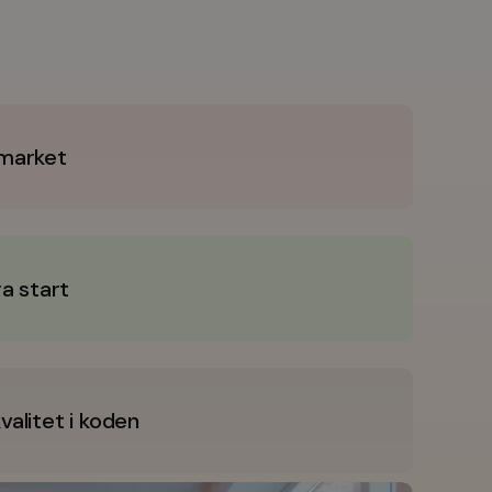
-market
ra start
alitet i koden