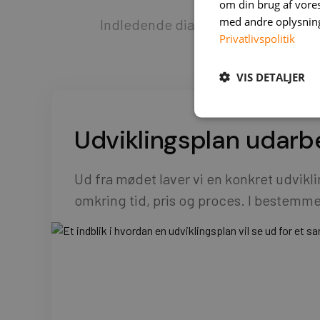
om din brug af vor
med andre oplysninge
Indledende dialog og opstartsmød
Privatlivspolitik
VIS DETALJER
Udviklingsplan udarb
Ud fra mødet laver vi en konkret udvikli
omkring tid, pris og proces. I bestemmer