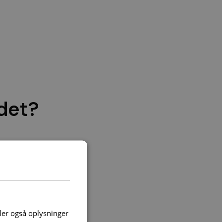
det?
tering er at hjælpe
e har fuld plade i
deler også oplysninger