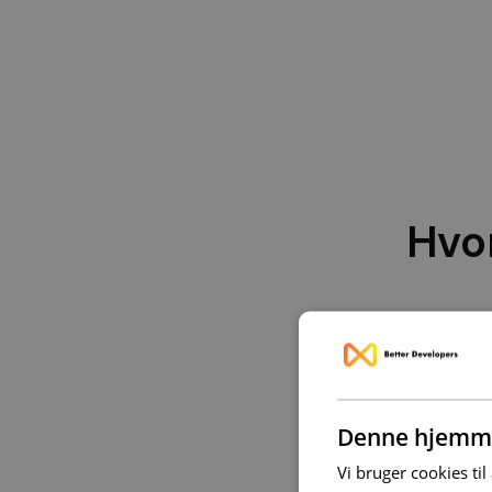
Hvo
Vi er et IT-konsul
dig netop dér, hv
Denne hjemme
Vi bruger cookies til