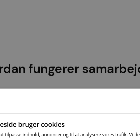
rdan fungerer samarbej
enthus bestående af fullstack-udviklere. Vores priori
or du er. Du vil derfor opleve, at alle vores udvikler
teknologier, så de kan give dig mest værdi.
side bruger cookies
 at tilpasse indhold, annoncer og til at analysere vores trafik. Vi 