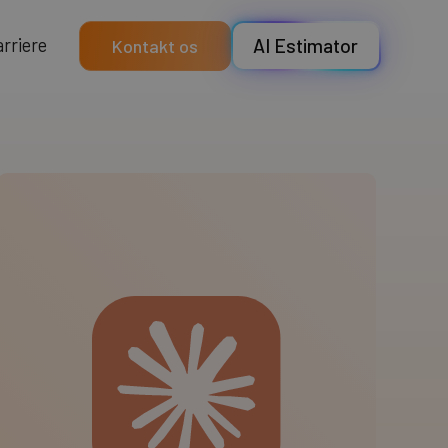
a
e
e
r
r
r
i
AI Estimator
Kontakt os