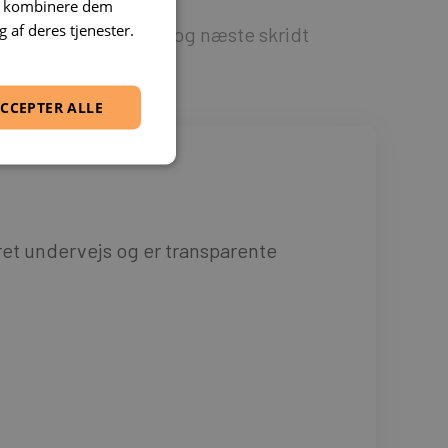
an kombinere dem
 af deres tjenester.
es
Overlevering og næste skridt
CCEPTER ALLE
eret undervejs og er transparente