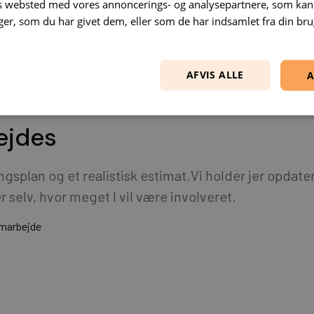
es websted med vores annoncerings- og analysepartnere, som k
r, som du har givet dem, eller som de har indsamlet fra din brug
e
Projekt igangsætt
Udviklingsplan og estimat
AFVIS ALLE
A
ejdes
ngsplan og et realistisk estimat.Vi holder jer opdat
 selv, hvor meget I vil være involveret.