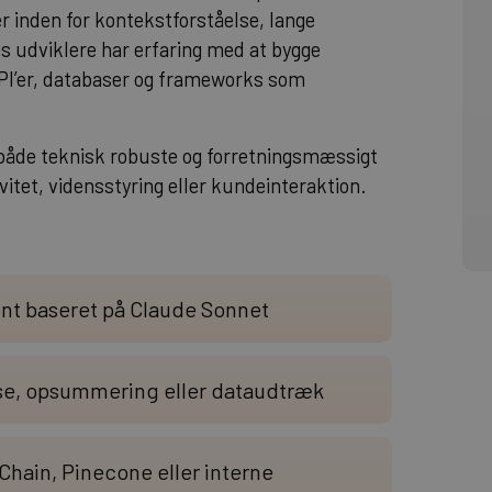
 inden for kontekstforståelse, lange
 udviklere har erfaring med at bygge
PI’er, databaser og frameworks som
r både teknisk robuste og forretningsmæssigt
tet, vidensstyring eller kundeinteraktion.
stent baseret på Claude Sonnet
se, opsummering eller dataudtræk
hain, Pinecone eller interne