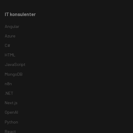
IT konsulenter
Angular
Azure
C#
HTML
JavaScript
MongoDB
n8n
.NET
Next.js
OpenAI
Python
React