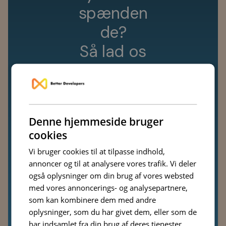
s
p
æ
n
d
e
n
d
e
?
S
å
l
a
d
o
s
t
a
g
e
e
n
s
n
a
k
o
m
,
h
v
o
r
d
a
n
Denne hjemmeside bruger
v
i
k
a
n
f
ø
r
e
cookies
j
e
r
e
s
Vi bruger cookies til at tilpasse indhold,
p
r
o
j
e
k
t
u
d
annoncer og til at analysere vores trafik. Vi deler
også oplysninger om din brug af vores websted
i
l
i
v
e
t
.
med vores annoncerings- og analysepartnere,
som kan kombinere dem med andre
oplysninger, som du har givet dem, eller som de
har indsamlet fra din brug af deres tjenester.