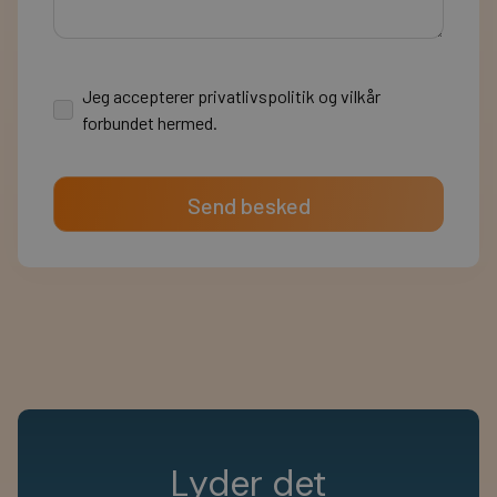
Jeg accepterer privatlivspolitik og vilkår
forbundet hermed.
L
y
d
e
r
d
e
t