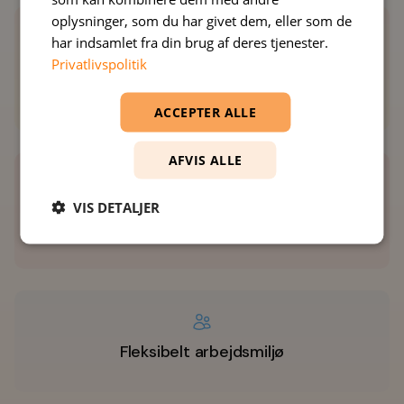
oplysninger, som du har givet dem, eller som de
har indsamlet fra din brug af deres tjenester.
Privatlivspolitik
Konkurrencedygtig løn – med mulighed for
bonus
ACCEPTER ALLE
AFVIS ALLE
VIS DETALJER
Ejerskab i en virksomhed i vækst
Fleksibelt arbejdsmiljø