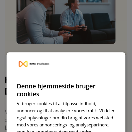
Hvorfor vælge Better
Denne hjemmeside bruger
Developers?
cookies
Vi bruger cookies til at tilpasse indhold,
annoncer og til at analysere vores trafik. Vi deler
Vi ved godt, at det kræver mere end spændende
også oplysninger om din brug af vores websted
opgaver for at skabe en attraktiv karriere i tech-
med vores annoncerings- og analysepartnere,
branchen. Derfor får du:
som kan kombinere dem med andre