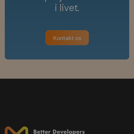
i
l
i
v
e
t
.
Kontakt os