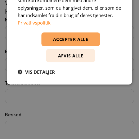
som kan kombinere dem med andre
Vi opfordrer alle kvalificerede kandidater, uanset
oplysninger, som du har givet dem, eller som de
køn, alder, baggrund eller handicap, til at søge.
har indsamlet fra din brug af deres tjenester.
Navn*
Privatlivspolitik
ACCEPTER ALLE
Email*
AFVIS ALLE
VIS DETALJER
Telefonnummer*
Besked