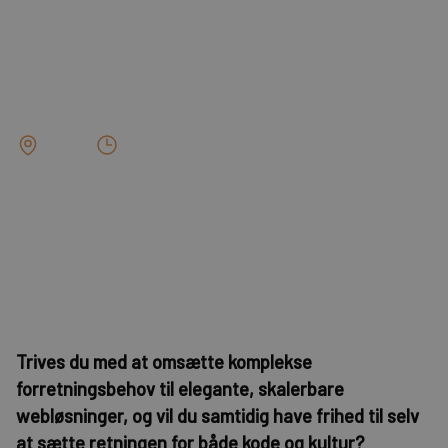
forretningsbehov til elegante, skalerbare
webløsninger, og vil du samtidig have frihed til selv
at sætte retningen for både kode og kultur?
Aarhus
Fuldtid
Trives du med at omsætte komplekse
forretningsbehov til elegante, skalerbare
webløsninger, og vil du samtidig have frihed til selv
at sætte retningen for både kode og kultur?