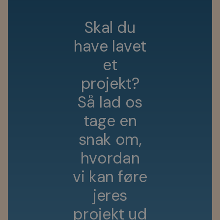
S
k
a
l
d
u
h
a
v
e
l
a
v
e
t
e
t
p
r
o
j
e
k
t
?
S
å
l
a
d
o
s
t
a
g
e
e
n
s
n
a
k
o
m
,
h
v
o
r
d
a
n
v
i
k
a
n
f
ø
r
e
j
e
r
e
s
p
r
o
j
e
k
t
u
d