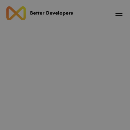
Karriere
F
a
s
t
a
n
s
a
t
s
o
f
t
w
a
r
e
k
o
n
s
u
l
e
n
t
Trives du med at omsætte komplekse