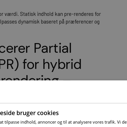
tor værdi. Statisk indhold kan pre-renderes for
ilpasses dynamisk baseret på præferencer og
cerer Partial
PR) for hybrid
 rendering –
g integration
side bruger cookies
ekturplanlægning for at opnå optimal
al defineres klart i komponentstrukturen,
 at tilpasse indhold, annoncer og til at analysere vores trafik. Vi 