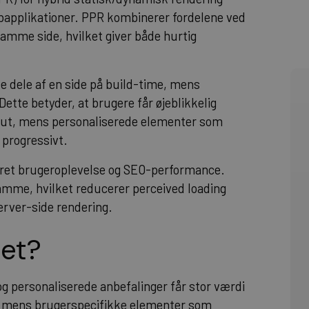
bapplikationer. PPR kombinerer fordelene ved
amme side, hvilket giver både hurtig
e dele af en side på build-time, mens
te betyder, at brugere får øjeblikkelig
ayout, mens personaliserede elementer som
 progressivt.
dret brugeroplevelse og SEO-performance.
samme, hvilket reducerer perceived loading
erver-side rendering.
et?
personaliserede anbefalinger får stor værdi
k, mens brugerspecifikke elementer som