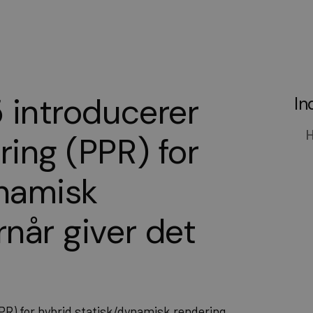
5 introducerer
In
H
ring (PPR) for
ynamisk
rnår giver det
PPR) for hybrid statisk/dynamisk rendering