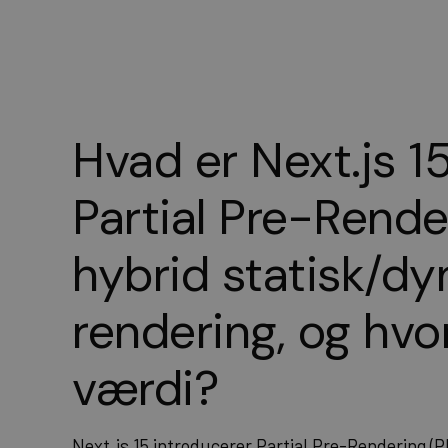
Hvad er Next.js 1
Partial Pre-Rende
hybrid statisk/d
rendering, og hvo
værdi?
Next.js 15 introducerer Partial Pre-Rendering (