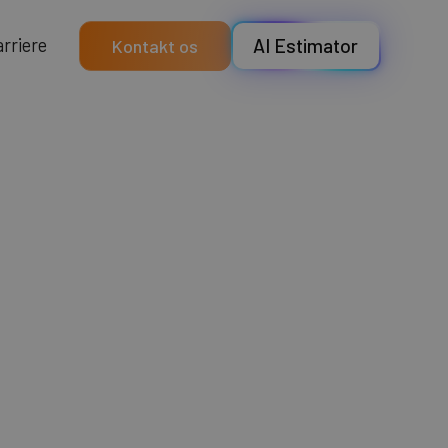
a
e
e
r
r
r
i
AI Estimator
Kontakt os
tial Pre-
ybrid
ering