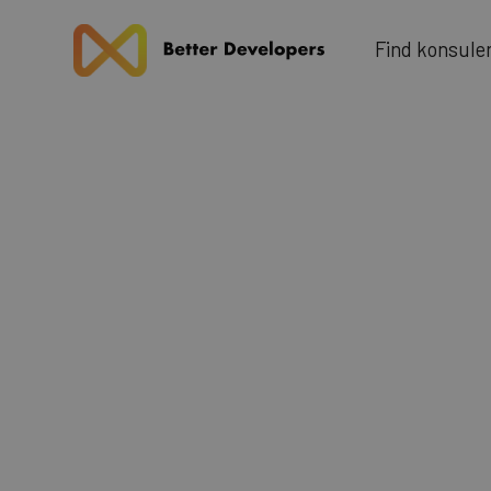
u
F
n
d
k
n
o
s
e
l
i
Blog
Next.js 
Rend
stat