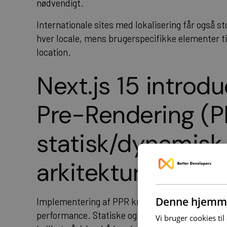
nødvendigt.
Internationale sites med lokalisering får også s
hver locale, mens brugerspecifikke elementer t
location.
Next.js 15 introdu
Pre-Rendering (P
statisk/dynamisk
arkitektur, drift o
Denne hjemme
Implementering af PPR kræver omhyggelig arkit
performance. Statiske og dynamiske grænser sk
Vi bruger cookies til