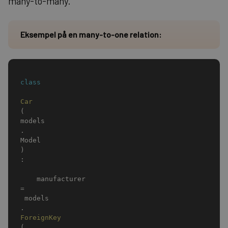
many-to-many.
Eksempel på en many-to-one relation:
class
Car
(
models
.
Model
)
:
    manufacturer 
=
 models
.
ForeignKey
(