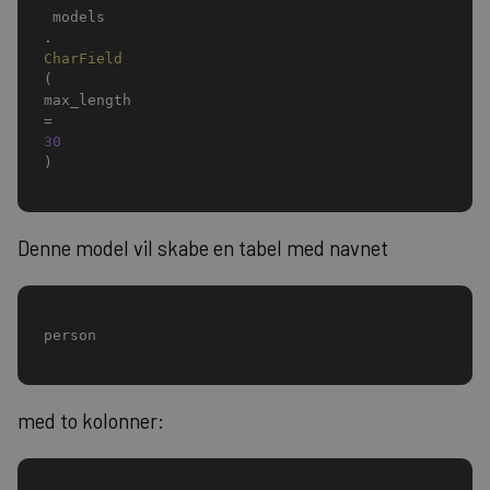
 models
.
CharField
(
max_length
=
30
)
Denne model vil skabe en tabel med navnet
person
med to kolonner: