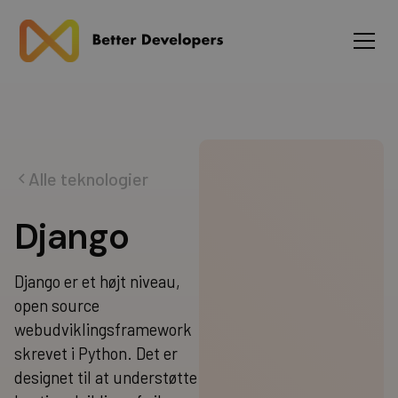
Alle teknologier
D
j
a
n
g
o
Django er et højt niveau,
open source
webudviklingsframework
skrevet i Python. Det er
designet til at understøtte