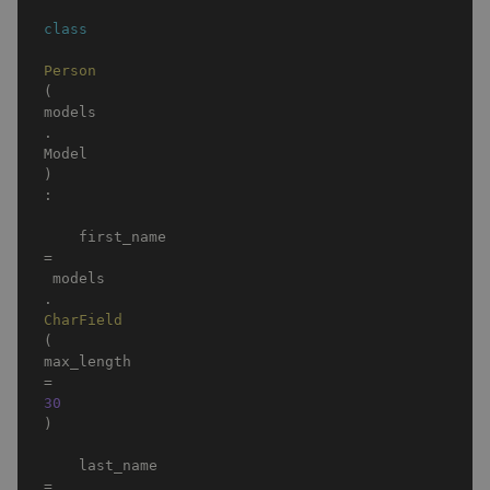
class
Person
(
models
.
Model
)
:
    first_name 
=
 models
.
CharField
(
max_length
=
30
)
    last_name 
=