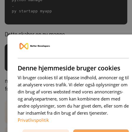
.
py startapp myapp
Dette skaber en ny mappe
myapp
Denne hjemmeside bruger cookies
Vi bruger cookies til at tilpasse indhold, annoncer og til
med en række filer designet til at håndtere
at analysere vores trafik. Vi deler også oplysninger om
forskellige aspekter af applikationslogikken:
din brug af vores websted med vores annoncerings-
og analysepartnere, som kan kombinere dem med
andre oplysninger, som du har givet dem, eller som de
models.py
:
Definerer databasemodeller, som Django
har indsamlet fra din brug af deres tjenester.
ORM bruger til at oprette database skemaer.
Privatlivspolitik