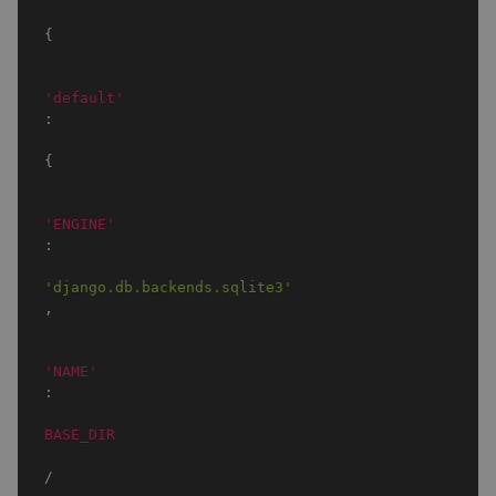
{
'default'
:
{
'ENGINE'
:
'django.db.backends.sqlite3'
,
'NAME'
:
BASE_DIR
/