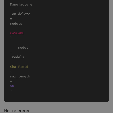
Manufacturer
,
 on_delete
=
models
.
CASCADE
)
    model 
=
 models
.
CharField
(
max_length
=
50
)
Her refererer