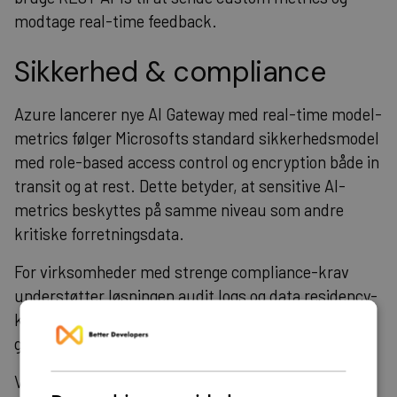
modtage real-time feedback.
Sikkerhed & compliance
Azure lancerer nye AI Gateway med real-time model-
metrics følger Microsofts standard sikkerhedsmodel
med role-based access control og encryption både in
transit og at rest. Dette betyder, at sensitive AI-
metrics beskyttes på samme niveau som andre
kritiske forretningsdata.
For virksomheder med strenge compliance-krav
understøtter løsningen audit logs og data residency-
kontroller. Teams kan definere præcis hvor metrics
gemmes og hvem der har adgang til hvilke data.
Vores udviklere arbejder med de nyeste teknologier