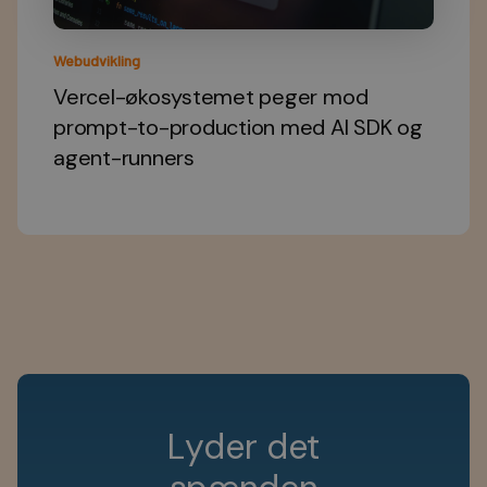
Webudvikling
Vercel-økosystemet peger mod
prompt-to-production med AI SDK og
agent-runners
L
y
d
e
r
d
e
t