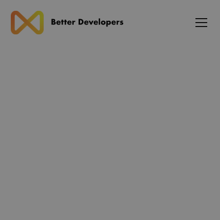
Blog
Azure lancerer nye AI
Gateway med real-time
model-metrics: Hvad
betyder det for din
virksomhed?