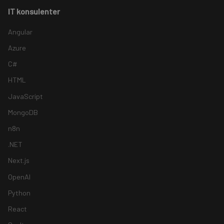
IT konsulenter
Angular
Azure
C#
HTML
JavaScript
MongoDB
n8n
.NET
Next.js
OpenAI
Python
React