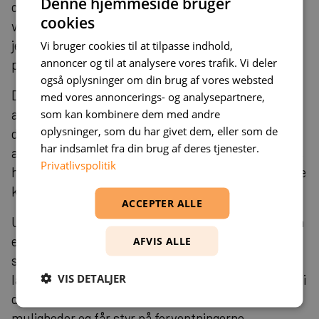
Denne hjemmeside bruger
og kan hurtigt sætte sig ind i jeres stack, så I får
cookies
værdi fra dag ét. Vi kan indgå som en ekstra hånd i
jeres udviklingsteam – eller tage ansvar for hele
Vi bruger cookies til at tilpasse indhold,
annoncer og til at analysere vores trafik. Vi deler
projekter fra idé til levering.
også oplysninger om din brug af vores websted
Direkte samarbejde med udviklere betyder, at du
med vores annoncerings- og analysepartnere,
som kan kombinere dem med andre
arbejder altid direkte sammen med en udvikler, når
oplysninger, som du har givet dem, eller som de
du arbejder sammen med os. Vi undgår dyre
har indsamlet fra din brug af deres tjenester.
administrationsudgifter og fokuserer på effektivitet,
Privatlivspolitik
hvilket er særligt værdifuldt når I skal implementere
komplekse løsninger som Azure AI Gateway.
ACCEPTER ALLE
Udviklere som medejere sikrer, at du får hele staben
engageret i opgaven, når du samarbejder med os. Vi
AFVIS ALLE
starter med en snak om jeres projekt: hvad skal
VIS DETALJER
laves, og hvilke mål har I? På opstartsmødet stiller vi
de nødvendige spørgsmål, afklarer tekniske
muligheder og får styr på forventningerne.