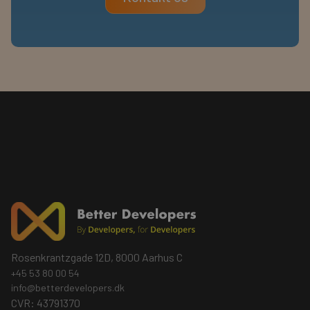
Rosenkrantzgade 12D, 8000 Aarhus C
+45 53 80 00 54
info@betterdevelopers.dk
CVR: 43791370