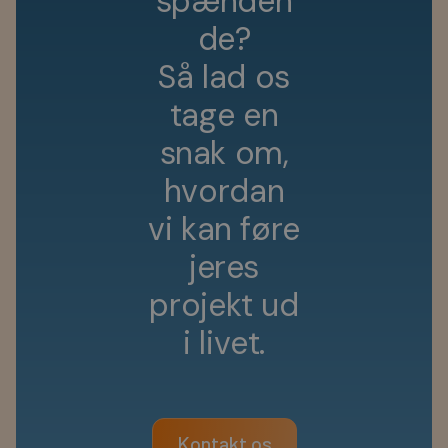
s
p
æ
n
d
e
n
d
e
?
S
å
l
a
d
o
s
t
a
g
e
e
n
s
n
a
k
o
m
,
h
v
o
r
d
a
n
v
i
k
a
n
f
ø
r
e
j
e
r
e
s
p
r
o
j
e
k
t
u
d
i
l
i
v
e
t
.
Kontakt os