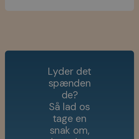
L
y
d
e
r
d
e
t
s
p
æ
n
d
e
n
d
e
?
S
å
l
a
d
o
s
t
a
g
e
e
n
s
n
a
k
o
m
,