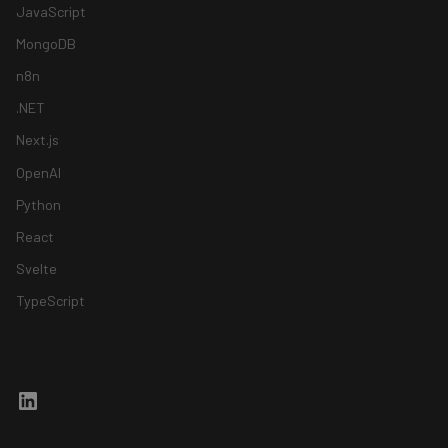
JavaScript
MongoDB
n8n
.NET
Next.js
OpenAI
Python
React
Svelte
TypeScript