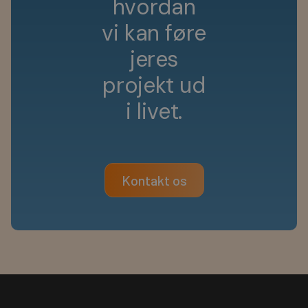
h
v
o
r
d
a
n
v
i
k
a
n
f
ø
r
e
j
e
r
e
s
p
r
o
j
e
k
t
u
d
i
l
i
v
e
t
.
Kontakt os