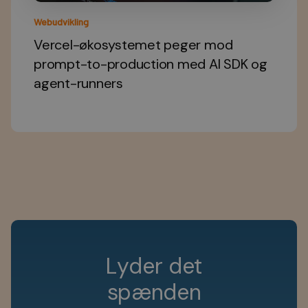
Webudvikling
Vercel-økosystemet peger mod
prompt-to-production med AI SDK og
agent-runners
L
y
d
e
r
d
e
t
s
p
æ
n
d
e
n