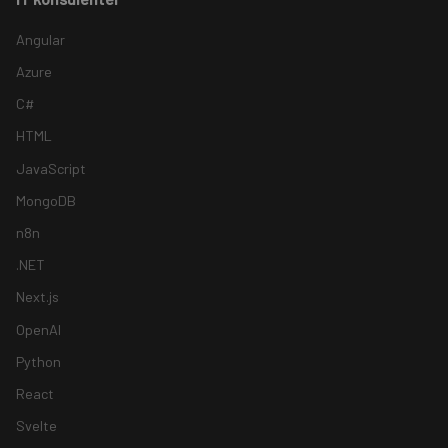
Angular
Azure
C#
HTML
JavaScript
MongoDB
n8n
.NET
Next.js
OpenAI
Python
React
Svelte