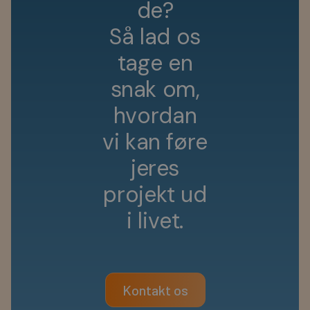
d
e
?
S
å
l
a
d
o
s
t
a
g
e
e
n
s
n
a
k
o
m
,
h
v
o
r
d
a
n
v
i
k
a
n
f
ø
r
e
j
e
r
e
s
p
r
o
j
e
k
t
u
d
i
l
i
v
e
t
.
Kontakt os