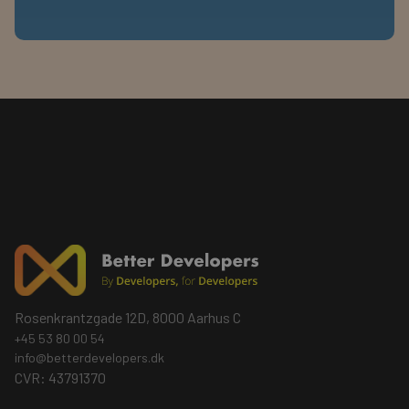
Rosenkrantzgade 12D, 8000 Aarhus C
+45 53 80 00 54
info@betterdevelopers.dk
CVR: 43791370