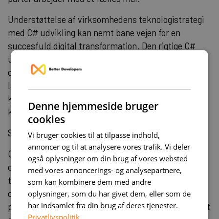
Understøttelse af virksomhedens teknologistrategi
med C# udvikling kan nemt bane vejen for en
succesfuld digital transformation. Den rigtige C#
udvikler vil ikke blot levere tekniske løsninger, men
også bidrage til at forme virksomhedens tekniske
landskab, hvilket kan have langsigtede og positive
konsekvenser på både produktivitet og
Denne hjemmeside bruger
konkurrenceevne.
cookies
Se hvordan vi kan hjælpe med din webudvikling her
.
Vi bruger cookies til at tilpasse indhold,
annoncer og til at analysere vores trafik. Vi deler
Overvej at trække på ekspertise og indsigt fra et
også oplysninger om din brug af vores websted
erfaren bureau som Better Developers, der kan
med vores annoncerings- og analysepartnere,
tilbyde skræddersyede løsninger og råd om
som kan kombinere dem med andre
optimering af dine C# udviklingsprojekter. Effektiv
oplysninger, som du har givet dem, eller som de
har indsamlet fra din brug af deres tjenester.
projektledelse og kvalitetsudvikling begynder med et
Privatlivspolitik