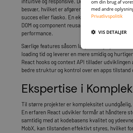
intuitive og responsive. Dette sikrer, at bruger
om din brug af vor
med andre oplysninge
besvær, hvilket er afgørende i en tid, hvor br
Privatlivspolitik
succes eller fiasko. En ekspert React udvikler a
DOM og component reusability, hvilket minimer
VIS DETALJER
performance.
Særlige features såsom lazy loading og React.lazy
loading tid og leverer en mere smidig og hurtig
React hooks og context API tillader udviklingen
bedre struktur og kontrol over en apps tilstand
Ekspertise i Komplek
Til større projekter er kompleksitet uundgåelig,
En erfaren React udvikler formår at håndtere s
samtidig med at kodebasens kvalitet og ydeevne
MobX, kan tilstanden effektivt styres, hvilket fo