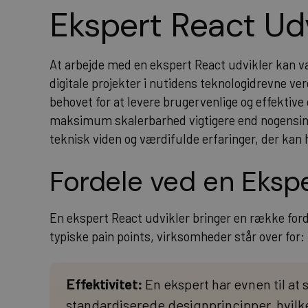
Ekspert React Udv
At arbejde med en ekspert React udvikler kan v
digitale projekter i nutidens teknologidrevne v
behovet for at levere brugervenlige og effektiv
maksimum skalerbarhed vigtigere end nogensind
teknisk viden og værdifulde erfaringer, der kan
Fordele ved en Ekspe
En ekspert React udvikler bringer en række for
typiske pain points, virksomheder står over for:
Effektivitet:
En ekspert har evnen til at 
standardiserede designprincipper, hvilk