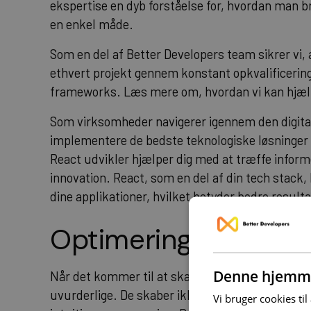
ekspertise en dyb forståelse for, hvordan man b
en enkel måde.
Som en del af Better Developers team sikrer vi, a
ethvert projekt gennem konstant opkvalificering
frameworks.
Læs mere om, hvordan vi kan hjæl
Som virksomheder navigerer igennem den digitale
implementere de bedste teknologiske løsninger
React udvikler hjælper dig med at træffe inform
innovation. React, som en del af din tech stack
dine applikationer, hvilket betyder bedre result
Optimering af Produ
Denne hjemme
Når det kommer til at skabe en banebrydende br
uvurderlige. De skaber ikke kun funktionelle a
Vi bruger cookies til