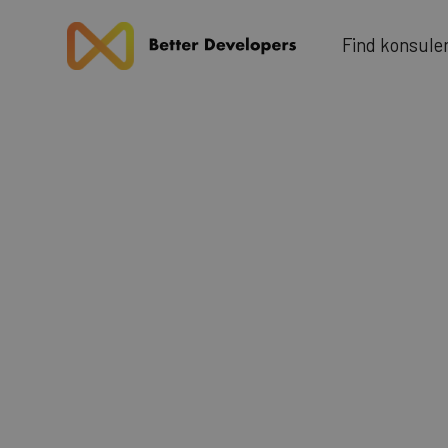
u
F
n
d
k
n
o
s
e
l
i
Blog
Ek