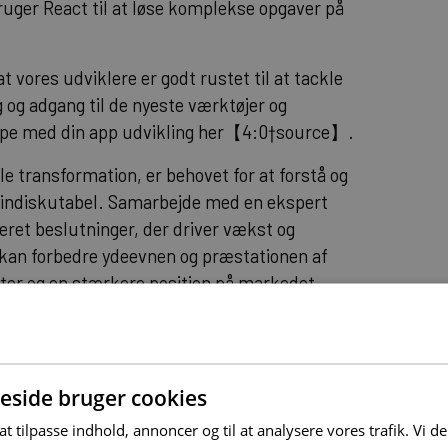
ruger React til at løse komplekse opgaver på
t vores udviklere er godt rustet til at tackle
 og adgang til de nyeste værktøjer og
pe med din app udvikling her
【4:0†source】.
 transformation, er behovet for at forstå og
 indiskutabel. Samarbejde med en ekspert
eret beslutninger, der driver vækst og
, kan forbedre ydeevnen og præstationen af
ater og en stærkere position på markedet.
kter med React
side bruger cookies
ugeroplevelse, er ekspert React udviklere
pplikationer men gør også produkter mere
 at tilpasse indhold, annoncer og til at analysere vores trafik. Vi 