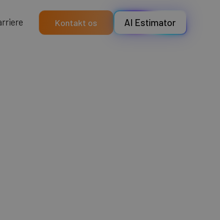
a
e
e
r
r
r
i
AI Estimator
Kontakt os
ler