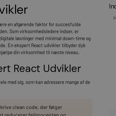
ikler
In
H
ære en afgørende faktor for succesfulde
erden. Som virksomhedsledere indser, er
e digitale løsninger med minimal down-time og
e. En ekspert React udvikler tilbyder dyb
 hjælpe din virksomhed til næste niveau.
rt React Udvikler
dele med sig, som kan adressere mange af de
skrive clean code, der følger
et reducerer fejlprocenten og