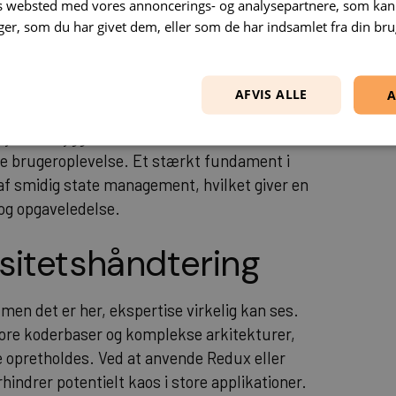
ne interagerer med en applikation uden
es websted med vores annoncerings- og analysepartnere, som k
r, som du har givet dem, eller som de har indsamlet fra din brug
ugeroplevelsen kan bestemme en virksomheds
nvender de nyeste teknikker inden for Virtual
er renderingstider og maksimerer
AFVIS ALLE
A
 er indbygget, hvilket reducerer initial
ere brugeroplevelse. Et stærkt fundament i
 af smidig state management, hvilket giver en
 og opgaveledelse.
sitetshåndtering
 men det er her, ekspertise virkelig kan ses.
tore koderbaser og komplekse arkitekturer,
 opretholdes. Ved at anvende Redux eller
rhindrer potentielt kaos i store applikationer.