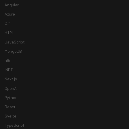
Angular
Azure
C#
HTML
JavaScript
MongoDB
n8n
.NET
Next.js
OpenAI
Python
React
Svelte
TypeScript