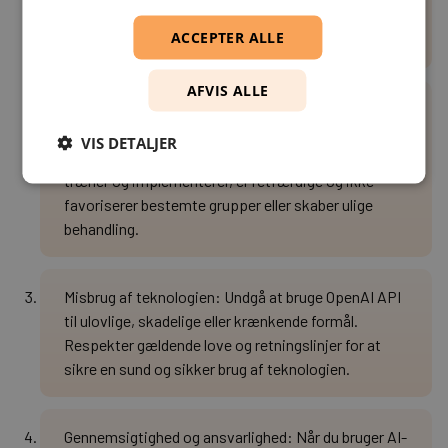
personlige oplysninger og følge gældende
ACCEPTER ALLE
databeskyttelsesregler.
AFVIS ALLE
Bias og diskrimination: AI-systemer er ikke
immune over for bias og diskrimination. Som
VIS DETALJER
udvikler er det vigtigt at sikre, at de modeller, du
træner og implementerer, er retfærdige og ikke
favoriserer bestemte grupper eller skaber ulige
behandling.
Misbrug af teknologien: Undgå at bruge OpenAI API
til ulovlige, skadelige eller krænkende formål.
Respekter gældende love og retningslinjer for at
sikre en sund og sikker brug af teknologien.
Gennemsigtighed og ansvarlighed: Når du bruger AI-