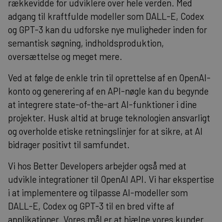
rækkevidde for udviklere over hele verden. Med
adgang til kraftfulde modeller som DALL-E, Codex
og GPT-3 kan du udforske nye muligheder inden for
semantisk søgning, indholdsproduktion,
oversættelse og meget mere.
Ved at følge de enkle trin til oprettelse af en OpenAI-
konto og generering af en API-nøgle kan du begynde
at integrere state-of-the-art AI-funktioner i dine
projekter. Husk altid at bruge teknologien ansvarligt
og overholde etiske retningslinjer for at sikre, at AI
bidrager positivt til samfundet.
Vi hos Better Developers arbejder også med at
udvikle integrationer til OpenAI API. Vi har ekspertise
i at implementere og tilpasse AI-modeller som
DALL-E, Codex og GPT-3 til en bred vifte af
applikationer. Vores mål er at hjælpe vores kunder