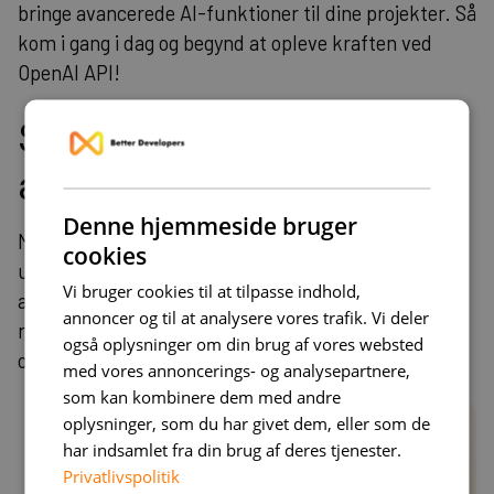
bringe avancerede AI-funktioner til dine projekter. Så
kom i gang i dag og begynd at opleve kraften ved
OpenAI API!
Sikkerhed og etisk brug
af OpenAI API
Denne hjemmeside bruger
Mens OpenAI API tilbyder utrolige muligheder for
cookies
udvikling af AI-baserede applikationer, er det vigtigt
Vi bruger cookies til at tilpasse indhold,
at bruge det med ansvar og overholde etiske
annoncer og til at analysere vores trafik. Vi deler
retningslinjer. Som udvikler skal du være
også oplysninger om din brug af vores websted
opmærksom på følgende:
med vores annoncerings- og analysepartnere,
som kan kombinere dem med andre
oplysninger, som du har givet dem, eller som de
Beskyttelse af brugerdata: Når du bruger OpenAI
har indsamlet fra din brug af deres tjenester.
API, skal du være opmærksom på, hvilke data du
Privatlivspolitik
sender til API'en. Sørg for at beskytte brugernes