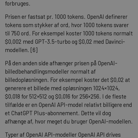
forbruges.
Prisen er fastsat pr. 1000 tokens. OpenAI definerer
tokens som stykker af ord, hvor 1000 tokens svarer
til 750 ord. For eksempel koster 1000 tokens normalt
$0,002 med GPT-3.5-turbo og $0,02 med Davinci-
modellen. [6]
På den anden side afhænger prisen på OpenAI-
billedbehandlingsmodeller normalt af
billedopløsningen. For eksempel koster det $0,02 at
generere et billede med opløsningen 1024×1024,
$0,018 for 512×512 og $0,016 for 256×256. I de fleste
tilfælde er en OpenAI API-model relativt billigere end
et ChatGPT Plus-abonnement. Dette vil dog
afhænge af, hvor meget du bruger OpenAI-modellen.
Typer af OpenAI API-modeller OpenAI API drives