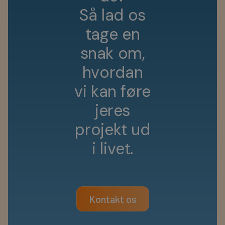
S
å
l
a
d
o
s
t
a
g
e
e
n
s
n
a
k
o
m
,
h
v
o
r
d
a
n
v
i
k
a
n
f
ø
r
e
j
e
r
e
s
p
r
o
j
e
k
t
u
d
i
l
i
v
e
t
.
Kontakt os