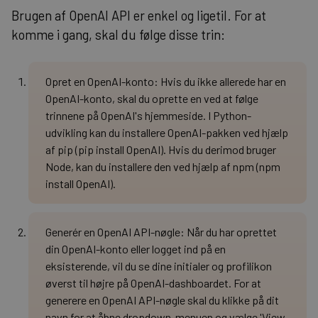
Brugen af OpenAI API er enkel og ligetil. For at
komme i gang, skal du følge disse trin:
Opret en OpenAI-konto: Hvis du ikke allerede har en
OpenAI-konto, skal du oprette en ved at følge
trinnene på OpenAI's hjemmeside. I Python-
udvikling kan du installere OpenAI-pakken ved hjælp
af pip (pip install OpenAI). Hvis du derimod bruger
Node, kan du installere den ved hjælp af npm (npm
install OpenAI).
Generér en OpenAI API-nøgle: Når du har oprettet
din OpenAI-konto eller logget ind på en
eksisterende, vil du se dine initialer og profilikon
øverst til højre på OpenAI-dashboardet. For at
generere en OpenAI API-nøgle skal du klikke på dit
navn for at åbne dropdown-menuen og vælge 'View