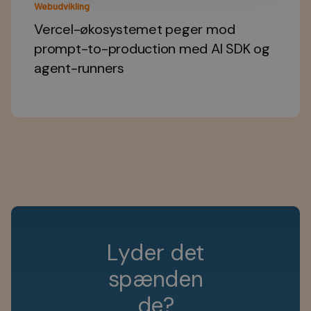
Webudvikling
Vercel-økosystemet peger mod
prompt-to-production med AI SDK og
agent-runners
L
y
d
e
r
d
e
t
s
p
æ
n
d
e
n
d
e
?