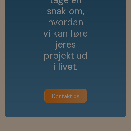
s
n
a
k
o
m
,
h
v
o
r
d
a
n
v
i
k
a
n
f
ø
r
e
j
e
r
e
s
p
r
o
j
e
k
t
u
d
i
l
i
v
e
t
.
Kontakt os