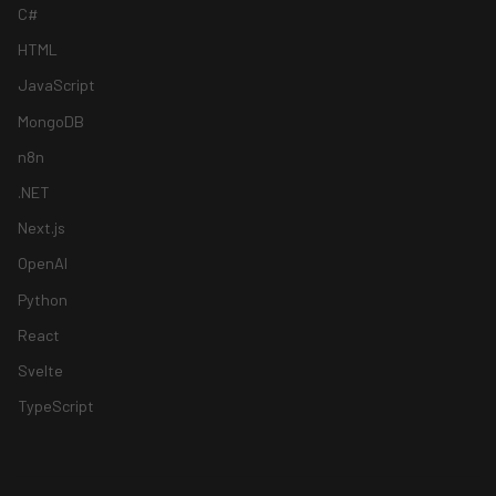
C#
HTML
JavaScript
MongoDB
n8n
.NET
Next.js
OpenAI
Python
React
Svelte
TypeScript