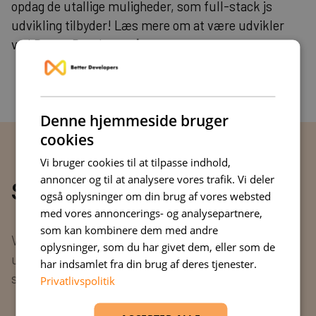
opdag de utallige muligheder, som full-stack js
udvikling tilbyder! Læs mere om at være udvikler
ved Better Developers
her
.
Denne hjemmeside bruger
cookies
Vi bruger cookies til at tilpasse indhold,
annoncer og til at analysere vores trafik. Vi deler
Seneste blogindlæg
også oplysninger om din brug af vores websted
med vores annoncerings- og analysepartnere,
som kan kombinere dem med andre
Vi har skrevet en stor række af indlæg omkring
oplysninger, som du har givet dem, eller som de
udvikling af projekter. Dyk ned i dem og har du
har indsamlet fra din brug af deres tjenester.
spørgsmål, så kontakt os endelig.
Privatlivspolitik