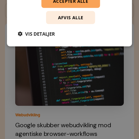
ACCEPTER ALLE
Se alle
AFVIS ALLE
VIS DETALJER
Webudvikling
Google skubber webudvikling mod
agentiske browser-workflows