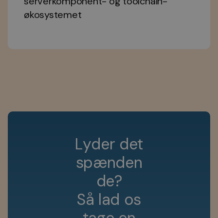
serverkomponent- og toolchain-
økosystemet
L
y
d
e
r
d
e
t
s
p
æ
n
d
e
n
d
e
?
S
å
l
a
d
o
s
t
a
g
e
e
n