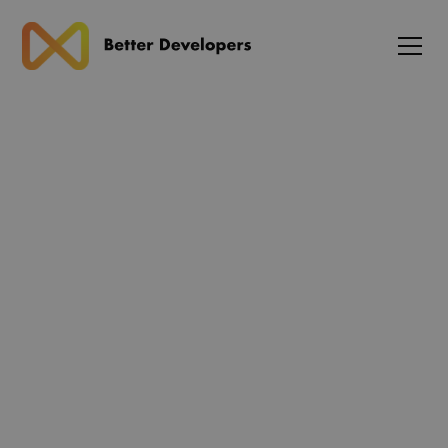
Blog
Full Stack JavaScript: En
Guide til Moderne
Webudvikling