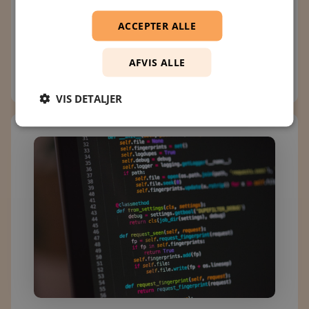
Webudvikling
ACCEPTER ALLE
TypeScript 7.0 giver markant hurtigere
type-checking
AFVIS ALLE
VIS DETALJER