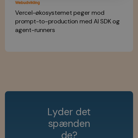
Webudvikling
Vercel-økosystemet peger mod
prompt-to-production med AI SDK og
agent-runners
L
y
d
e
r
d
e
t
s
p
æ
n
d
e
n
d
e
?