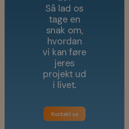
S
å
l
a
d
o
s
t
a
g
e
e
n
s
n
a
k
o
m
,
h
v
o
r
d
a
n
v
i
k
a
n
f
ø
r
e
j
e
r
e
s
p
r
o
j
e
k
t
u
d
i
l
i
v
e
t
.
Kontakt os