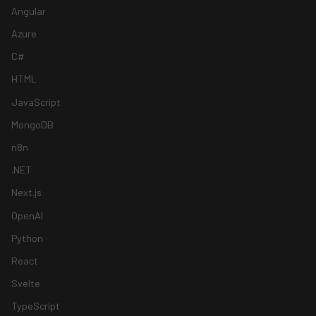
Angular
Azure
C#
HTML
JavaScript
MongoDB
n8n
.NET
Next.js
OpenAI
Python
React
Svelte
TypeScript