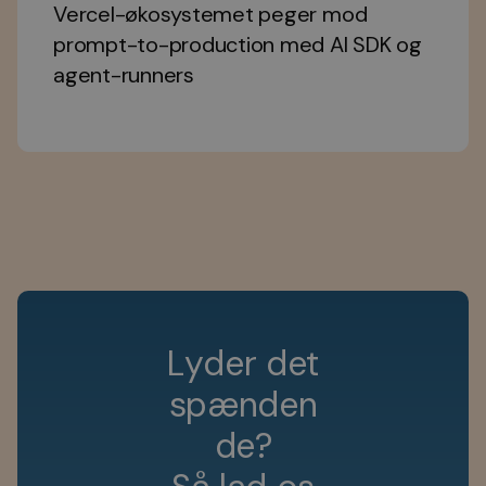
Vercel-økosystemet peger mod
prompt-to-production med AI SDK og
agent-runners
L
y
d
e
r
d
e
t
s
p
æ
n
d
e
n
d
e
?