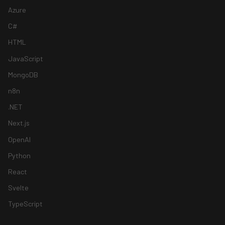
Azure
C#
HTML
JavaScript
MongoDB
n8n
.NET
Next.js
OpenAI
Python
React
Svelte
TypeScript