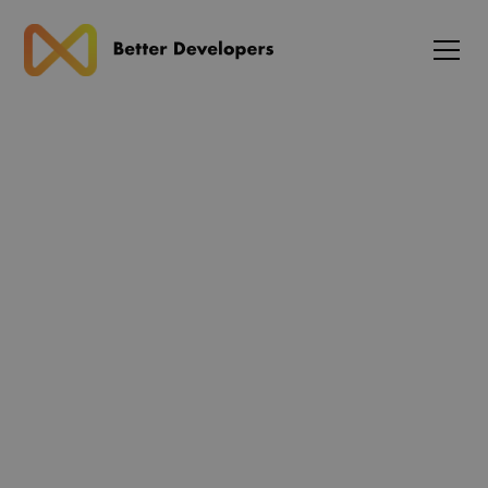
Blog
n8n 2.0 introducerer
LangChain-integration og
visuel AI-agent builder –
arkitektur, drift og
integration