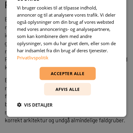
Roadmap: Fra PoC til drift
Vi bruger cookies til at tilpasse indhold,
annoncer og til at analysere vores trafik. Vi deler
En struktureret tilgang til implementering starter
også oplysninger om din brug af vores websted
med en proof-of-concept fase, hvor virksomheden
med vores annoncerings- og analysepartnere,
identificerer og tester en specifik use case. Dette
som kan kombinere dem med andre
giver værdifuld erfaring med platformen og hjælper
oplysninger, som du har givet dem, eller som de
har indsamlet fra din brug af deres tjenester.
med at identificere potentielle udfordringer tidligt.
Privatlivspolitik
PoC-fasen bør fokusere på en afgrænset proces med
klare succeskriterier.
ACCEPTER ALLE
Efter succesfuld PoC følger pilot-implementering
med udvalgte brugere og processer. Denne fase
AFVIS ALLE
fokuserer på at etablere best practices, træne
brugere og optimere performance.
Find konsulent
VIS DETALJER
support kan være kritisk i denne fase for at sikre
korrekt arkitektur og undgå almindelige faldgruber.