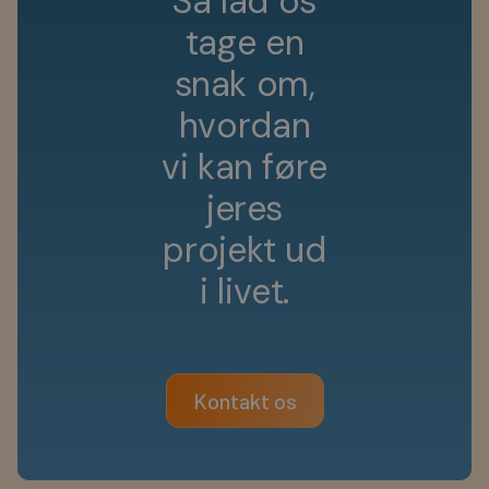
S
å
l
a
d
o
s
t
a
g
e
e
n
s
n
a
k
o
m
,
h
v
o
r
d
a
n
v
i
k
a
n
f
ø
r
e
j
e
r
e
s
p
r
o
j
e
k
t
u
d
i
l
i
v
e
t
.
Kontakt os