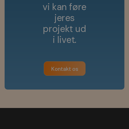
v
i
k
a
n
f
ø
r
e
j
e
r
e
s
p
r
o
j
e
k
t
u
d
i
l
i
v
e
t
.
Kontakt os