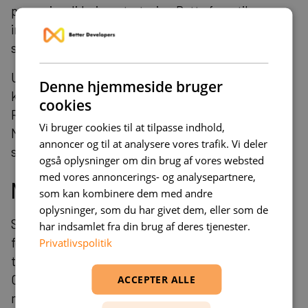
proper invalidering-strategier. Dette fører til
inkonsistent brugeroplevelse og svære debugging-
sessioner.
Undervurdering af teamkompetencer er en anden
Denne hjemmeside bruger
kritisk fejl. Next.js 16 kræver forståelse af både
cookies
React Server Components og edge computing.
Vi bruger cookies til at tilpasse indhold,
Manglende kompetenceudvikling kan føre til
annoncer og til at analysere vores trafik. Vi deler
suboptimal implementering og teknisk gæld.
også oplysninger om din brug af vores websted
med vores annoncerings- og analysepartnere,
Måling af effekt
som kan kombinere dem med andre
oplysninger, som du har givet dem, eller som de
Success metrics bør inkludere både tekniske og
har indsamlet fra din brug af deres tjenester.
forretnings-KPI'er. Core Web Vitals, server response
Privatlivspolitik
times og cache hit rates giver teknisk indsigt.
Conversion rates, bounce rates og user engagement
ACCEPTER ALLE
måler forretningsimpact direkte.