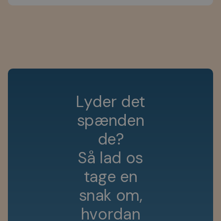
L
y
d
e
r
d
e
t
s
p
æ
n
d
e
n
d
e
?
S
å
l
a
d
o
s
t
a
g
e
e
n
s
n
a
k
o
m
,
h
v
o
r
d
a
n