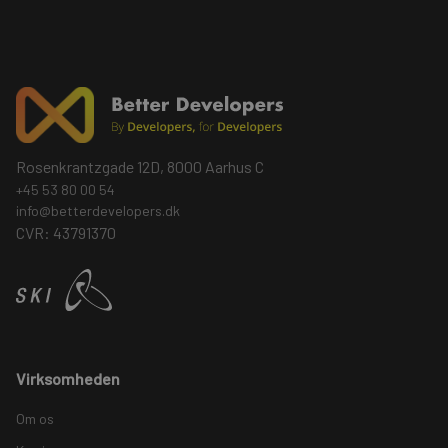
Rosenkrantzgade 12D, 8000 Aarhus C
+45 53 80 00 54
info@betterdevelopers.dk
CVR: 43791370
Virksomheden
Om os