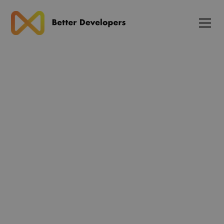
Blog
Next.js 16 frigives med
avancerede caching og
routing-forbedringer