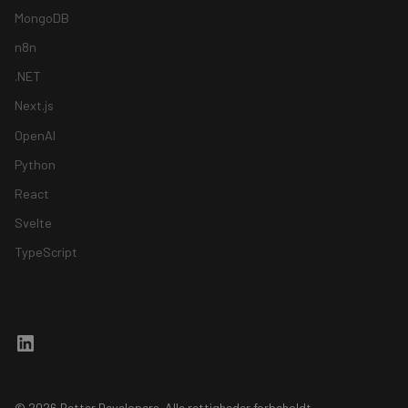
MongoDB
n8n
.NET
Next.js
OpenAI
Python
React
Svelte
TypeScript
© 2026 Better Developers. Alle rettigheder forbeholdt.