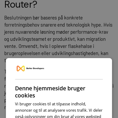
Router?
Beslutningen bør baseres på konkrete
forretningsbehov snarere end teknologisk hype. Hvis
jeres nuværende løsning møder performance-krav
og udviklingsteamet er produktivt, kan migration
vente. Omvendt, hvis I oplever flaskehalse i
brugeroplevelsen eller udviklingshastigheden, kan
teknologien levere betydelig værdi.
Timing er kritisk. Implementering under højt
forretningspres eller med uerfarne teams øger
risikoen betydeligt. Vi kan indgå som en ekstra hånd i
Denne hjemmeside bruger
jeres udviklingsteam – eller tage ansvar for hele
cookies
projekter fra idé til levering, hvilket reducerer
Vi bruger cookies til at tilpasse indhold,
risikoen ved større teknologiske skift.
annoncer og til at analysere vores trafik. Vi deler
også oplysninger om din brug af vores websted