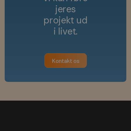
j
e
r
e
s
p
r
o
j
e
k
t
u
d
i
l
i
v
e
t
.
Kontakt os