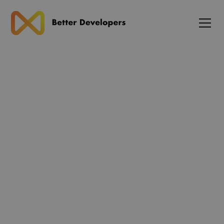
Blog
Next.js får fokus på
hurtigere server actions og
bedre streaming i App
Router