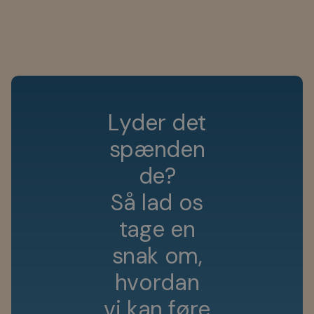
L
y
d
e
r
d
e
t
s
p
æ
n
d
e
n
d
e
?
S
å
l
a
d
o
s
t
a
g
e
e
n
s
n
a
k
o
m
,
h
v
o
r
d
a
n
v
i
k
a
n
f
ø
r
e