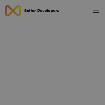
Blog
Opret hjemmeside: Skal du
selv udvikle koden eller
bruge et CMS?