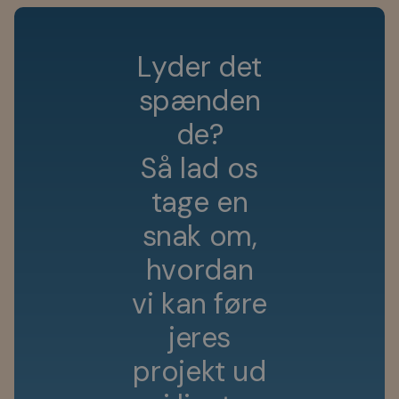
L
y
d
e
r
d
e
t
s
p
æ
n
d
e
n
d
e
?
S
å
l
a
d
o
s
t
a
g
e
e
n
s
n
a
k
o
m
,
h
v
o
r
d
a
n
v
i
k
a
n
f
ø
r
e
j
e
r
e
s
p
r
o
j
e
k
t
u
d