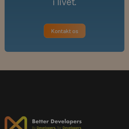
i
l
i
v
e
t
.
Kontakt os