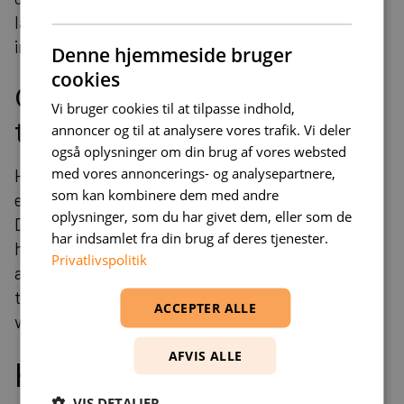
langsigtede behov og hvor meget du er villig til at
investere.
Denne hjemmeside bruger
cookies
Overvejelser baseret på
Vi bruger cookies til at tilpasse indhold,
tidsramme
annoncer og til at analysere vores trafik. Vi deler
også oplysninger om din brug af vores websted
med vores annoncerings- og analysepartnere,
Hvis du har brug for en hjemmeside hurtigt, er et
som kan kombinere dem med andre
eksisterende CMS sandsynligvis den bedste løsning.
oplysninger, som du har givet dem, eller som de
Disse værktøjer gør det muligt at opsætte en
har indsamlet fra din brug af deres tjenester.
hjemmeside på få timer eller dage. Hvis du har tid til
Privatlivspolitik
at investere i processen og ønsker en unik og fuldt
tilpasset hjemmeside, kan kodning fra bunden være
ACCEPTER ALLE
værd at overveje.
AFVIS ALLE
Konklusion
VIS DETALJER