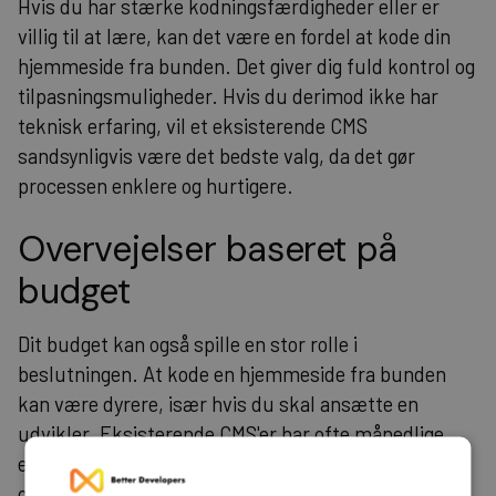
Hvis du har stærke kodningsfærdigheder eller er
villig til at lære, kan det være en fordel at kode din
hjemmeside fra bunden. Det giver dig fuld kontrol og
tilpasningsmuligheder. Hvis du derimod ikke har
teknisk erfaring, vil et eksisterende CMS
sandsynligvis være det bedste valg, da det gør
processen enklere og hurtigere.
Overvejelser baseret på
budget
Dit budget kan også spille en stor rolle i
beslutningen. At kode en hjemmeside fra bunden
kan være dyrere, især hvis du skal ansætte en
udvikler. Eksisterende CMS'er har ofte månedlige
eller årlige gebyrer, men kan være mere
omkostningseffektive på kort sigt. Overvej dine