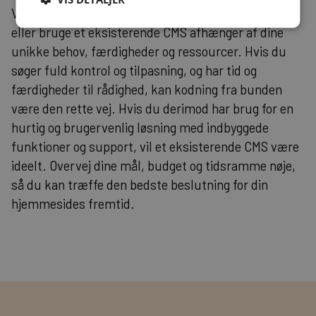
Valget mellem at kode en hjemmeside fra bunden
eller bruge et eksisterende CMS afhænger af dine
unikke behov, færdigheder og ressourcer. Hvis du
søger fuld kontrol og tilpasning, og har tid og
færdigheder til rådighed, kan kodning fra bunden
være den rette vej. Hvis du derimod har brug for en
hurtig og brugervenlig løsning med indbyggede
funktioner og support, vil et eksisterende CMS være
ideelt. Overvej dine mål, budget og tidsramme nøje,
så du kan træffe den bedste beslutning for din
hjemmesides fremtid.