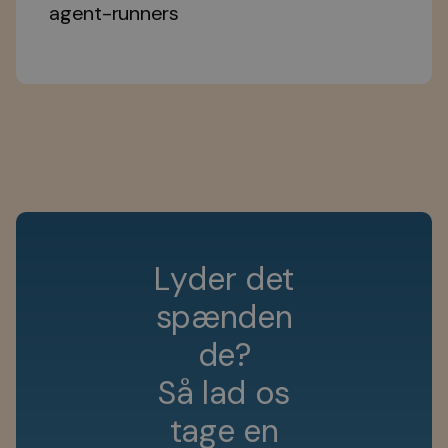
agent-runners
L
y
d
e
r
d
e
t
s
p
æ
n
d
e
n
d
e
?
S
å
l
a
d
o
s
t
a
g
e
e
n