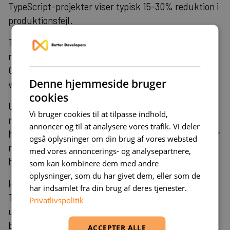
TypeScript-projekter viser typisk 15-30% reduktion i
produktionsfejl.
Track udviklerproduktivitet gennem velocity-
metrics og time-to-market for nye features.
Onboarding-tid for nye teammedlemmer er også en
Denne hjemmeside bruger
vigtig indikator.
cookies
Udviklere som medejere: Alle vores udviklere er
Vi bruger cookies til at tilpasse indhold,
medejere af virksomheden. Det betyder, at du får
annoncer og til at analysere vores trafik. Vi deler
hele staben engageret i opgaven, når du samarbejder
også oplysninger om din brug af vores websted
med os. Vores prioritering er at hjælpe dig netop dér,
med vores annoncerings- og analysepartnere,
hvor du er.
som kan kombinere dem med andre
oplysninger, som du har givet dem, eller som de
Har du brug for ekspertise til at implementere
har indsamlet fra din brug af deres tjenester.
TypeScript i jeres React-setup? En erfaren
react
Privatlivspolitik
udvikler
kan guide jer gennem processen og sikre
best practices fra start. Du kan også
find konsulent
ACCEPTER ALLE