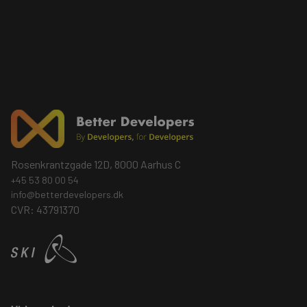
Rosenkrantzgade 12D, 8000 Aarhus C
+45 53 80 00 54
info@betterdevelopers.dk
CVR: 43791370