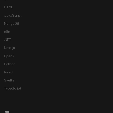
HTML
JavaScript
MongoDB
n8n
.NET
Next.js
OpenAI
Python
React
Svelte
TypeScript