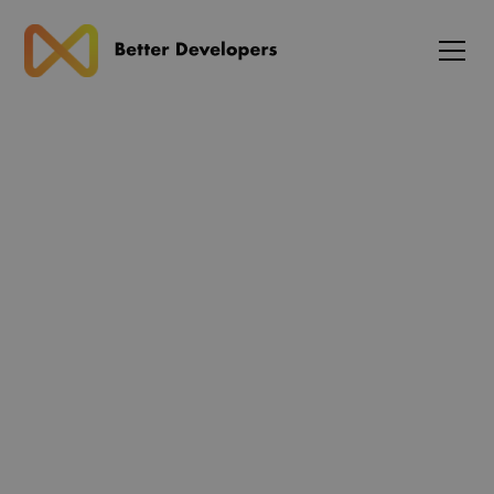
Blog
Stigning i TypeScript-
adoption i React-udvikling i
2025