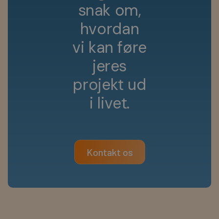
s
n
a
k
o
m
,
h
v
o
r
d
a
n
v
i
k
a
n
f
ø
r
e
j
e
r
e
s
p
r
o
j
e
k
t
u
d
i
l
i
v
e
t
.
Kontakt os