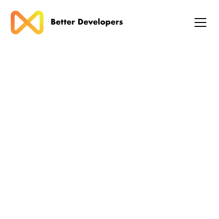
Blog
Sådan implementerer du
TypeScript 6.0 frigives i Q1
2026 med deprecationer
og nye defaults i praksis