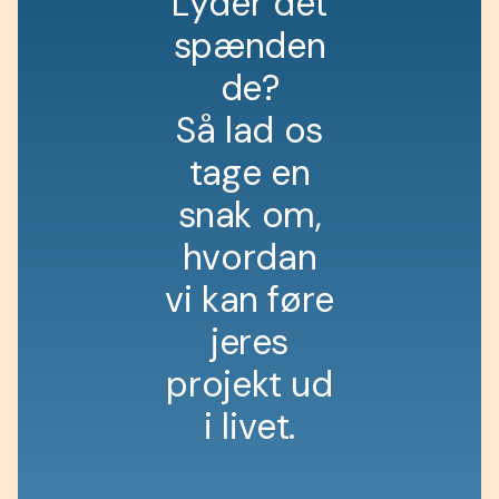
L
y
d
e
r
d
e
t
s
p
æ
n
d
e
n
d
e
?
S
å
l
a
d
o
s
t
a
g
e
e
n
s
n
a
k
o
m
,
h
v
o
r
d
a
n
v
i
k
a
n
f
ø
r
e
j
e
r
e
s
p
r
o
j
e
k
t
u
d
i
l
i
v
e
t
.