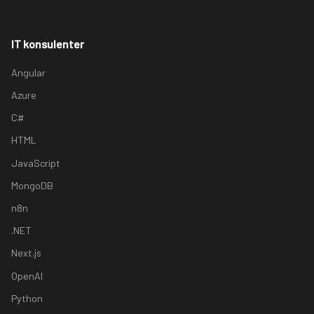
IT konsulenter
Angular
Azure
C#
HTML
JavaScript
MongoDB
n8n
.NET
Next.js
OpenAI
Python