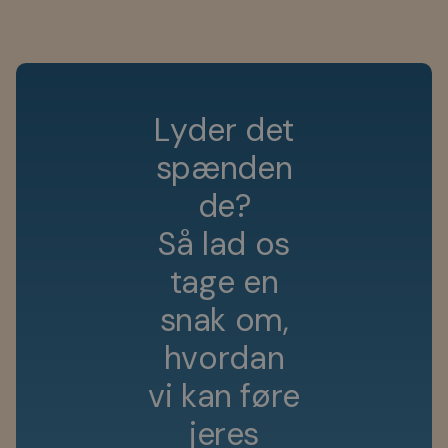
L
y
d
e
r
d
e
t
s
p
æ
n
d
e
n
d
e
?
S
å
l
a
d
o
s
t
a
g
e
e
n
s
n
a
k
o
m
,
h
v
o
r
d
a
n
v
i
k
a
n
f
ø
r
e
j
e
r
e
s