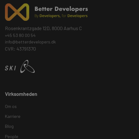
Rosenkrantzgade 12D, 8000 Aarhus C
+45 53 80 00 54
info@betterdevelopers.dk
CVR: 43791370
Virksomheden
Om os
Karriere
Blog
People