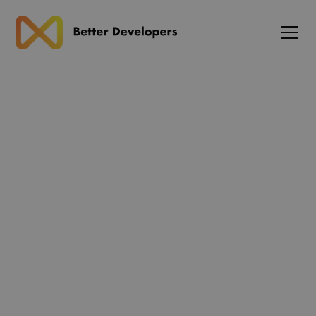
Blog
TypeScript-økosystemet
rykker mod stærkere
runtime-integrationen i
serverless og edge