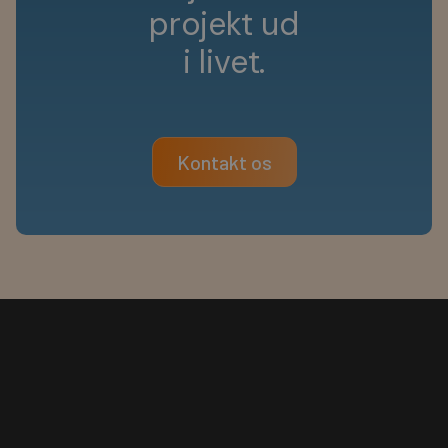
p
r
o
j
e
k
t
u
d
i
l
i
v
e
t
.
Kontakt os