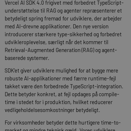
Vercel AI SDK 4.0 frigivet med forbedret TypeScript-
understøttelse til RAG og agenter repræsenterer et
betydeligt spring fremad for udviklere, der arbejder
med AI-drevne applikationer. Den nye version
introducerer stærkere type-sikkerhed og forbedret
udvikleroplevelse, særligt når det kommer til
Retrieval-Augmented Generation (RAG) og agent-
baserede systemer.
SDK'et giver udviklere mulighed for at bygge mere
robuste AI-applikationer med færre runtime-fejl
takket være den forbedrede TypeScript-integration.
Dette betyder konkret, at fejl opdages på compile-
time i stedet for i produktion, hvilket reducerer
vedligeholdelsesomkostninger betydeligt.
For virksomheder betyder dette hurtigere time-to-
market og mindre teknisk gæld. Vores udviklere