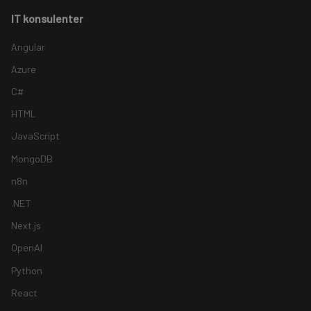
IT konsulenter
Angular
Azure
C#
HTML
JavaScript
MongoDB
n8n
.NET
Next.js
OpenAI
Python
React