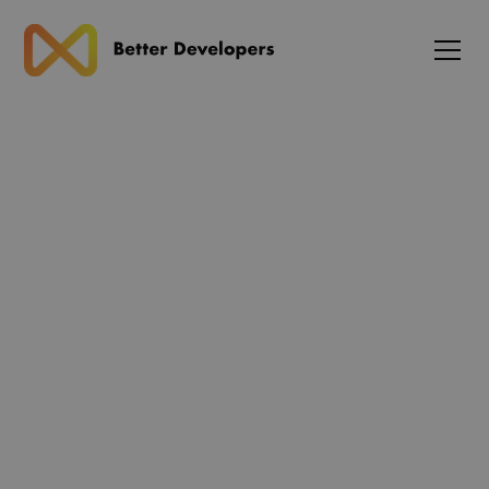
Blog
Vercel AI SDK 4.0 frigivet
med forbedret TypeScript-
understøttelse til RAG og
agenter