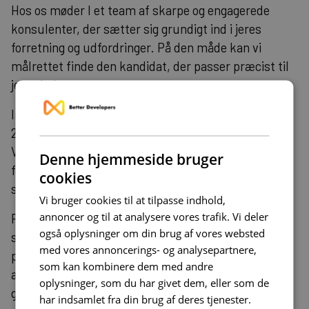
Hos os møder I et team af skarpe og engagerede
konsulenter, der sætter sig grundigt ind i jeres
forretning og udfordringer. På den måde kan vi
målrettet finde den kandidat, der passer præcist til
jeres behov.
Implementering af Vercel AI SDK 4.0 kræver typisk
2-6 ugers udvikling afhængigt af kompleksiteten.
Vores erfaring viser, at virksomheder ser ROI inden
Denne hjemmeside bruger
for 3-6 måneder gennem reducerede
cookies
supportomkostninger og forbedret brugeroplevelse.
Vi bruger cookies til at tilpasse indhold,
annoncer og til at analysere vores trafik. Vi deler
På opstartsmødet stiller vi de nødvendige
også oplysninger om din brug af vores websted
spørgsmål, afklarer tekniske muligheder og får styr
med vores annoncerings- og analysepartnere,
på forventningerne. Vi undgår dyre
som kan kombinere dem med andre
administrationsudgifter og fokuserer på effektivitet
oplysninger, som du har givet dem, eller som de
gennem direkte samarbejde mellem jer og vores
har indsamlet fra din brug af deres tjenester.