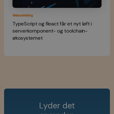
Webudvikling
TypeScript og React får et nyt løft i
serverkomponent- og toolchain-
økosystemet
L
y
d
e
r
d
e
t