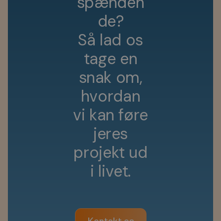
s
p
æ
n
d
e
n
d
e
?
S
å
l
a
d
o
s
t
a
g
e
e
n
s
n
a
k
o
m
,
h
v
o
r
d
a
n
v
i
k
a
n
f
ø
r
e
j
e
r
e
s
p
r
o
j
e
k
t
u
d
i
l
i
v
e
t
.
Kontakt os