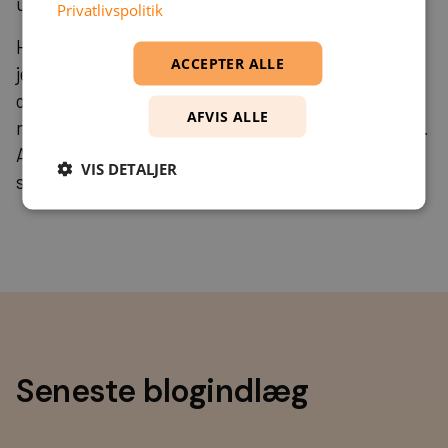
udviklere.
Privatlivspolitik
Hvis I overvejer at implementere AI-funktionalitet i
ACCEPTER ALLE
jeres eksisterende systemer, kan vores
teknologier
og erfaring med moderne frameworks hjælpe jer
AFVIS ALLE
med at træffe de rigtige arkitektoniske beslutninger.
Alternativt kan I
finde konsulent
der matcher jeres
VIS DETALJER
specifikke behov og projektomfang.
Seneste blogindlæg