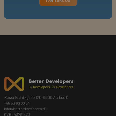
Rosenkrantzgade 12D, 8000 Aarhus C
+45 53 80 00 54
info@betterdevelopers.dk
CVR: 43791370