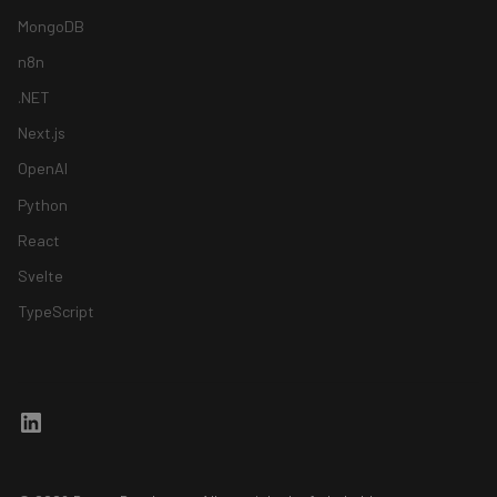
MongoDB
n8n
.NET
Next.js
OpenAI
Python
React
Svelte
TypeScript