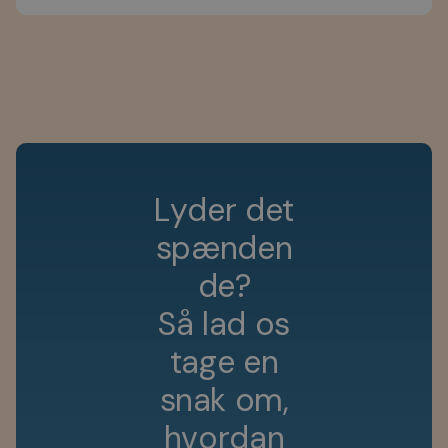
L
y
d
e
r
d
e
t
s
p
æ
n
d
e
n
d
e
?
S
å
l
a
d
o
s
t
a
g
e
e
n
s
n
a
k
o
m
,
h
v
o
r
d
a
n