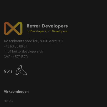
Rosenkrantzgade 12D, 8000 Aarhus C
+45 53 80 00 54
info@betterdevelopers.dk
CVR: 43791370
Virksomheden
Om os