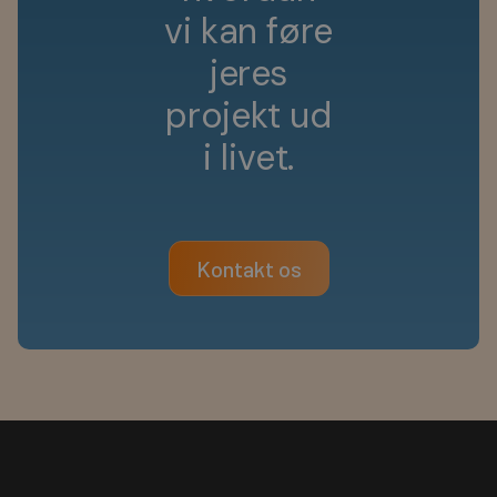
v
i
k
a
n
f
ø
r
e
j
e
r
e
s
p
r
o
j
e
k
t
u
d
i
l
i
v
e
t
.
Kontakt os