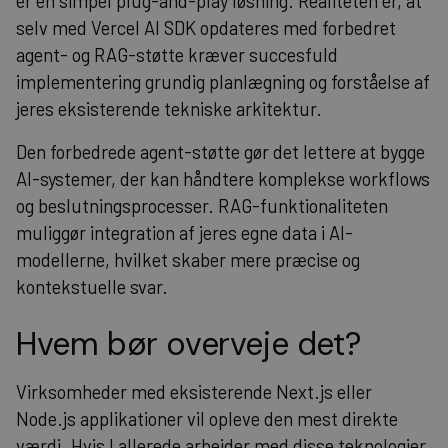
er en simpel plug-and-play løsning. Realiteten er, at
selv med Vercel AI SDK opdateres med forbedret
agent- og RAG-støtte kræver succesfuld
implementering grundig planlægning og forståelse af
jeres eksisterende tekniske arkitektur.
Den forbedrede agent-støtte gør det lettere at bygge
AI-systemer, der kan håndtere komplekse workflows
og beslutningsprocesser. RAG-funktionaliteten
muliggør integration af jeres egne data i AI-
modellerne, hvilket skaber mere præcise og
kontekstuelle svar.
Hvem bør overveje det?
Virksomheder med eksisterende Next.js eller
Node.js applikationer vil opleve den mest direkte
værdi. Hvis I allerede arbejder med disse teknologier,