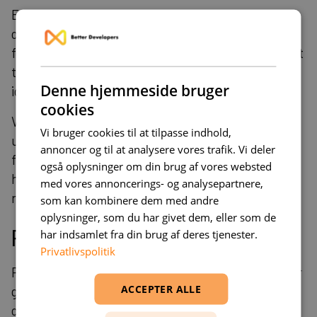
En succesfuld implementering af Vercel AI SDK
opdateres med forbedret agent- og RAG-støtte
følger en struktureret roadmap fra proof-of-concept
til fuld produktionsdrift. Første fase fokuserer på at
Denne hjemmeside bruger
identificere og validere de mest lovende use cases.
cookies
Vi kan indgå som en ekstra hånd i jeres
Vi bruger cookies til at tilpasse indhold,
udviklingsteam – eller tage ansvar for hele projekter
annoncer og til at analysere vores trafik. Vi deler
fra idé til levering. Dette sikrer kontinuitet gennem
også oplysninger om din brug af vores websted
hele implementeringsprocessen og reducerer
med vores annoncerings- og analysepartnere,
risikoen for teknisk gæld.
som kan kombinere dem med andre
oplysninger, som du har givet dem, eller som de
Pilot & scope
har indsamlet fra din brug af deres tjenester.
Privatlivspolitik
Pilotprojekter bør have et klart afgrænset scope, der
ACCEPTER ALLE
gør det muligt at måle effekt og ROI inden for en
overskuelig tidsramme. Direkte samarbejde med