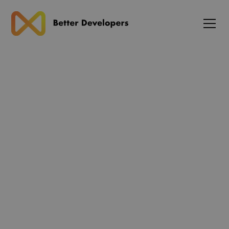
Blog
Vercel AI SDK opdateres
med forbedret agent- og
RAG-støtte