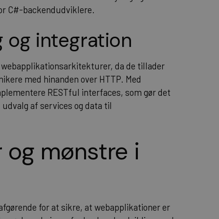
 for C#-backendudviklere.
g og integration
e webapplikationsarkitekturer, da de tillader
unikere med hinanden over HTTP. Med
mplementere RESTful interfaces, som gør det
 udvalg af services og data til
.
 og mønstre i
fgørende for at sikre, at webapplikationer er