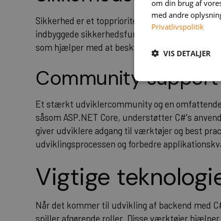
om din brug af vor
med andre oplysninge
Sikkerhed er et topprioritet for enhver webappl
Privatlivspolitik
indbyggede sikkerhedsfunktioner som f.eks. vali
som hjælper med at beskytte applikationer mod 
VIS DETALJER
Community support o
Et stærkt udviklercommunity og en omfattende 
såsom
ASP.NET
Core, understøtter C#'s anvend
giver udviklere adgang til værktøjer og best pr
udviklingsprocessen og forbedre applikationskva
Vigtige teknolog
Når det kommer til udvikling af backend med C#,
spiller afgørende roller. Disse værktøjer hjælpe