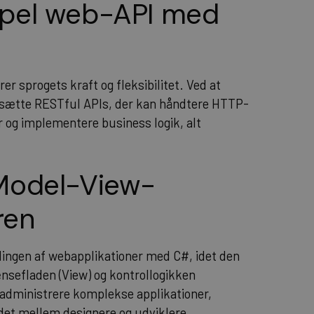
mpel web-API med
 sprogets kraft og fleksibilitet. Ved at
psætte RESTful APIs, der kan håndtere HTTP-
 og implementere business logik, alt
(Model-View-
ren
klingen af webapplikationer med C#, idet den
ænsefladen (View) og kontrollogikken
at administrere komplekse applikationer,
det mellem designere og udviklere.