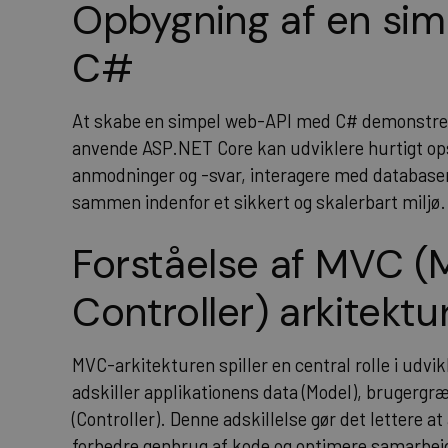
Opbygning af en si
C#
At skabe en simpel web-API med C# demonstrerer
anvende
ASP.NET
Core kan udviklere hurtigt o
anmodninger og -svar, interagere med databaser
sammen indenfor et sikkert og skalerbart miljø.
Forståelse af MVC 
Controller) arkitektu
MVC-arkitekturen spiller en central rolle i udvi
adskiller applikationens data (Model), brugergr
(Controller). Denne adskillelse gør det lettere 
forbedre genbrug af kode og optimere samarbej