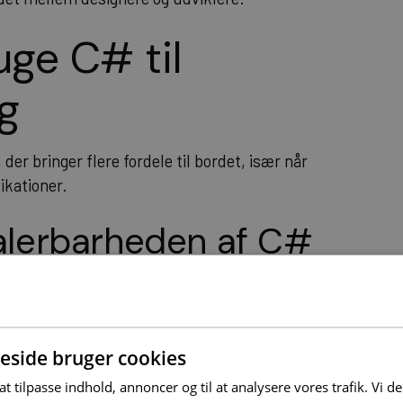
uge C# til
g
er bringer flere fordele til bordet, især når
ikationer.
alerbarheden af C#
g skalerbarhed, som er afgørende for
 mængder trafik og data. Dets kompilering til
odeudførelse og ressourcehåndtering.
side bruger cookies
 ved C#
 at tilpasse indhold, annoncer og til at analysere vores trafik. Vi 