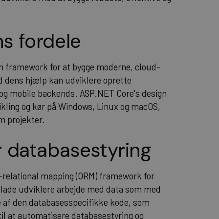
s fordele
m framework for at bygge moderne, cloud-
d dens hjælp kan udviklere oprette
r og mobile backends.
ASP.NET
Core's design
ikling og kør på Windows, Linux og macOS,
rm projekter.
r databasestyring
t-relational mapping (ORM) framework for
t lade udviklere arbejde med data som med
te af den databasesspecifikke kode, som
 til at automatisere databasestyring og