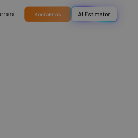
a
e
e
r
r
r
i
AI Estimator
Kontakt os
ling af
#