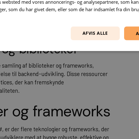
es websted med vores annoncerings- og analysepartnere, som k
r, som du har givet dem, eller som de har indsamlet fra din brug
ikation. C# og .NET Framework tilbyder
dation controls og krypteringsbiblioteker,
almindelige trusler og angreb.
AFVIS ALLE
A
g biblioteker
samling af biblioteker og frameworks,
else til backend-udvikling. Disse ressourcer
actices, der kan fremskynde
liteten.
ier og frameworks
 er der flere teknologier og frameworks, der
r udviklere med at bygge robuste, effektive og