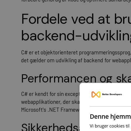
Fordele ved at br
backend-udviklin
C# er et objektorienteret programmeringssprog, d
det gælder om udvikling af backend for webappl
Performancen og sk
C# er kendt for sin exceptionelle performance o
webapplikationer, der skal kunne håndtere store
Microsoft's .NET Framework sikrer optimeret k
Denne hjemme
Sikkerhedsaspekter
Vi bruger cookies til