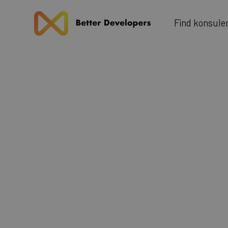
u
F
n
d
k
n
o
s
e
l
i
Blog
Webapp