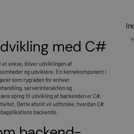
In
H
udvikling med C#
 at vokse, bliver udviklingen af
rksomheder og udviklere. En kernekomponent i
erer som rygraden for enhver
ehandling, serverinteraktion og
ære sprog til udvikling af backenden er C#,
ivitet. Dette afsnit vil udforske, hvordan C#
webapplikations backends.
om backend-