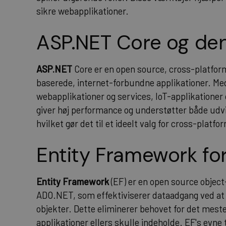
sikre webapplikationer.
ASP.NET
Core og den
ASP.NET
Core er en open source, cross-platfor
baserede, internet-forbundne applikationer. Me
webapplikationer og services, IoT-applikatione
giver høj performance og understøtter både udv
hvilket gør det til et ideelt valg for cross-platfo
Entity Framework fo
Entity Framework
(EF) er en open source objec
ADO.NET
, som effektiviserer dataadgang ved a
objekter. Dette eliminerer behovet for det mes
applikationer ellers skulle indeholde. EF's evne