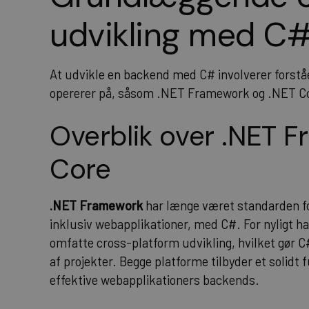
udvikling med C
At udvikle en backend med C# involverer forståe
opererer på, såsom .NET Framework og .NET C
Overblik over .NET 
Core
.NET Framework
har længe været standarden fo
inklusiv webapplikationer, med C#. For nyligt ha
omfatte cross-platform udvikling, hvilket gør C
af projekter. Begge platforme tilbyder et solidt
effektive webapplikationers backends.