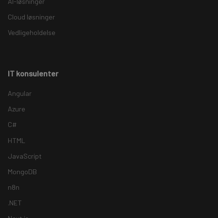
AI-løsninger
Cloud løsninger
Vedligeholdelse
IT konsulenter
Angular
Azure
C#
HTML
JavaScript
MongoDB
n8n
.NET