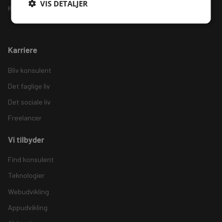
VIS DETALJER
Kontakt os
Karriere
Bliv konsulent
Det faglige liv
Det sociale liv
Freelancer
Vi tilbyder
Find konsulent
Teknologier
Webudvikling
Appudvikling