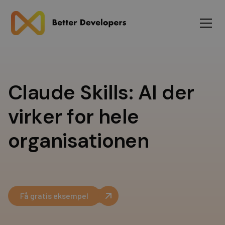
C
l
a
u
d
e
S
k
i
l
l
s
:
A
I
d
e
r
v
i
r
k
e
r
f
o
r
h
e
l
e
o
r
g
a
n
i
s
a
t
i
o
n
e
n
Få gratis eksempel