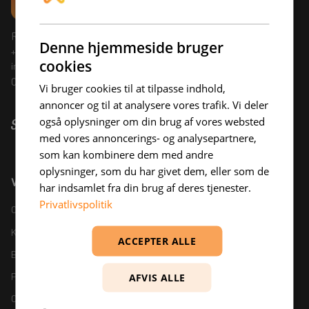
Rosenkrantzgade 12D, 8000 Aarhus C
Denne hjemmeside bruger
+45 53 80 00 54
cookies
info@betterdevelopers.dk
CVR: 43791370
Vi bruger cookies til at tilpasse indhold,
annoncer og til at analysere vores trafik. Vi deler
også oplysninger om din brug af vores websted
med vores annoncerings- og analysepartnere,
som kan kombinere dem med andre
oplysninger, som du har givet dem, eller som de
Virksomheden
har indsamlet fra din brug af deres tjenester.
Privatlivspolitik
Om os
Karriere
ACCEPTER ALLE
Blog
People
AFVIS ALLE
Cases