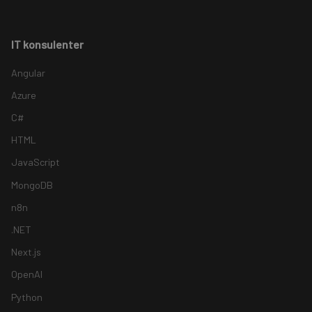
IT konsulenter
Angular
Azure
C#
HTML
JavaScript
MongoDB
n8n
.NET
Next.js
OpenAI
Python