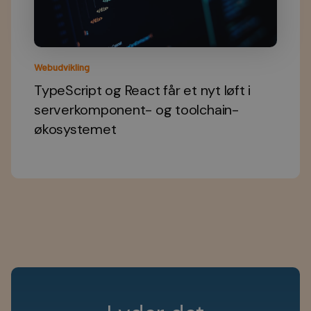
Webudvikling
TypeScript og React får et nyt løft i
serverkomponent- og toolchain-
økosystemet