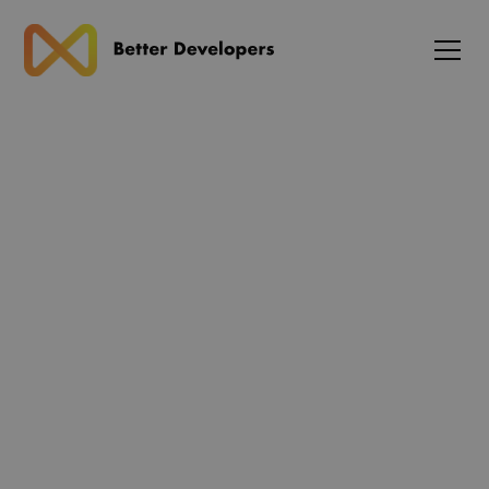
Blog
AI-agenter indlejret i
frontend- og backend-
workflows: Ny trend for full-
stack udvikling