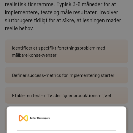
realistisk tidsramme. Typisk 3-6 måneder for at
implementere, teste og måle resultater. Involver
slutbrugere tidligt for at sikre, at løsningen møder
reelle behov.
Identificer et specifikt forretningsproblem med
målbare konsekvenser
Definer success-metrics før implementering starter
Etabler en test-miljø, der ligner produktionsmiljøet
Planlæg bruger-feedback loops gennem hele
pilotperioden