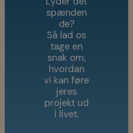
L
y
d
e
r
d
e
t
s
p
æ
n
d
e
n
d
e
?
S
å
l
a
d
o
s
t
a
g
e
e
n
s
n
a
k
o
m
,
h
v
o
r
d
a
n
v
i
k
a
n
f
ø
r
e
j
e
r
e
s
p
r
o
j
e
k
t
u
d
i
l
i
v
e
t
.