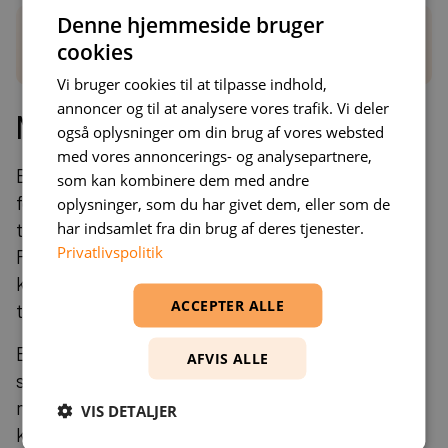
Denne hjemmeside bruger
Dokumenter læringer og best practices for fremtidige
cookies
projekter
Vi bruger cookies til at tilpasse indhold,
annoncer og til at analysere vores trafik. Vi deler
Måling af effekt
også oplysninger om din brug af vores websted
med vores annoncerings- og analysepartnere,
Effektmåling skal omfatte både tekniske og
som kan kombinere dem med andre
forretningsmetrics. Teknisk kan du måle response
oplysninger, som du har givet dem, eller som de
har indsamlet fra din brug af deres tjenester.
times, fejlrater og systembelastning.
Privatlivspolitik
Forretningsmæssigt fokuser på metrics som
kundetilfredshed, processingstid eller cost per
ACCEPTER ALLE
transaction.
Etabler baseline-målinger før implementering og
AFVIS ALLE
sammenlign med resultater efter go-live. Hos os
møder I et team af skarpe og engagerede
VIS DETALJER
konsulenter, der sætter sig grundigt ind i jeres