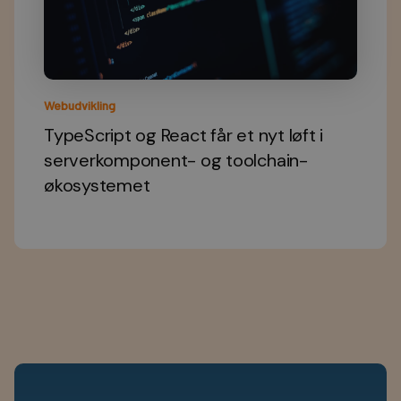
Webudvikling
TypeScript og React får et nyt løft i
serverkomponent- og toolchain-
økosystemet