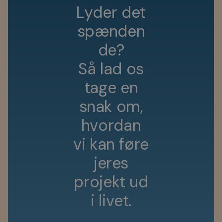
L
y
d
e
r
d
e
t
s
p
æ
n
d
e
n
d
e
?
S
å
l
a
d
o
s
t
a
g
e
e
n
s
n
a
k
o
m
,
h
v
o
r
d
a
n
v
i
k
a
n
f
ø
r
e
j
e
r
e
s
p
r
o
j
e
k
t
u
d
i
l
i
v
e
t
.