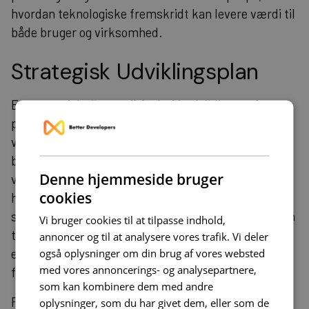
hvordan teknologiske fremskridt kan levere værdi til
både bruger og virksomhed.
Strategisk Udviklingsplan
En strategisk tilgang til Android udvikling omfatter
planlægning fra konceptualisering til lancering og
videre. Det inkluderer en detaljeret tidslinje,
budgettering og ressourceallokering. For
Denne hjemmeside bruger
virksomheder uden den nødvendige ekspertise in-
cookies
house, kan det være yderst værdifuldt at
samarbejde med professionelle konsulenter, der kan
Vi bruger cookies til at tilpasse indhold,
tilbyde skræddersyet rådgivning. Overvej for
annoncer og til at analysere vores trafik. Vi deler
også oplysninger om din brug af vores websted
eksempel at udforske vores
konsulentmuligheder
med vores annoncerings- og analysepartnere,
for at katalysere dine projekter.
som kan kombinere dem med andre
For at optimere din udviklingsproces bør du
oplysninger, som du har givet dem, eller som de