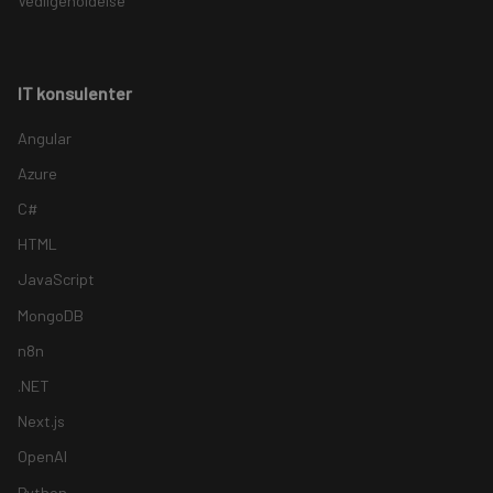
Vedligeholdelse
IT konsulenter
Angular
Azure
C#
HTML
JavaScript
MongoDB
n8n
.NET
Next.js
OpenAI
Python