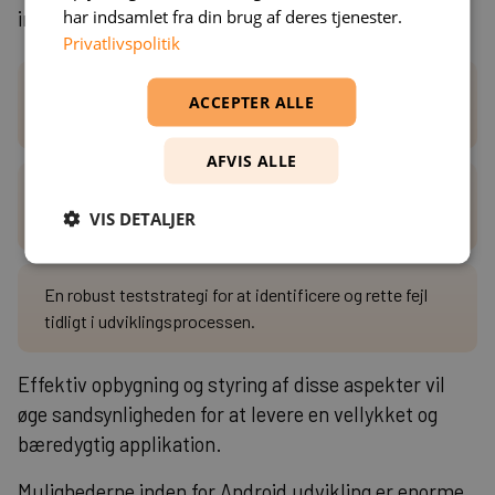
har indsamlet fra din brug af deres tjenester.
investere i følgende:
Privatlivspolitik
Et agilt miljø, der kan tilpasses til ændringer og tillader
ACCEPTER ALLE
hurtig iteration og innovation.
AFVIS ALLE
Kontinuerlig integration og kontinuerlig levering (CI/CD)
VIS DETALJER
for hurtigere at gå fra koncept til marked.
En robust teststrategi for at identificere og rette fejl
tidligt i udviklingsprocessen.
Effektiv opbygning og styring af disse aspekter vil
øge sandsynligheden for at levere en vellykket og
bæredygtig applikation.
Mulighederne inden for Android udvikling er enorme,