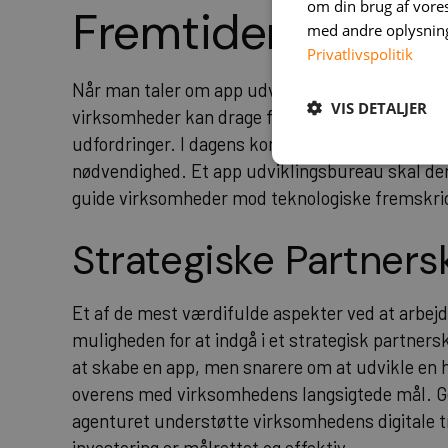
om din brug af vor
Fremtidens App U
med andre oplysninge
Privatlivspolitik
Når man taler om app udviklingsbureauer, er de
VIS DETALJER
virksomheder kan drage fordel af partnerne for
udfordringer. I dagens konkurrenceprægede milj
nødvendighed. Et app udviklingsbureau skal der
guide virksomheder mod teknologiske fremskri
Strategiske Partners
Et af de mest værdifulde aspekter ved at arbej
muligheden for at indgå i et strategisk partner
at skabe en app, men snarere om at udvikle en 
overens med virksomhedens langsigtede mål. 
agenturet understøtte virksomhedens digitale t
investering er målrettet og effektiv.