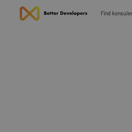
u
F
n
d
k
n
o
s
e
l
i
Blog
A