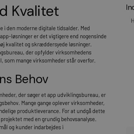
 Kvalitet
In
H
e i den moderne digitale tidsalder. Med
 i app-løsninger er det vigtigere end nogensinde
øj kvalitet og skræddersyede løsninger.
ingsbureau, der opfylder virksomhedens
ål, som mange virksomheder står overfor.
ens Behov
omheder, der søger et app udviklingsbureau, er
ngsbehov. Mange gange oplever virksomheder,
endelige produktleverance. For at undgå dette
er projektet med en grundig behovsanalyse.
 mål og kunder indarbejdes i