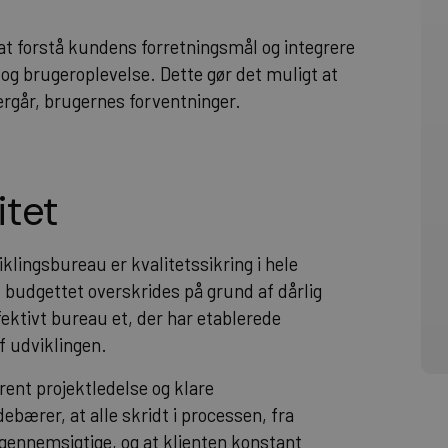
at forstå kundens forretningsmål og integrere
 og brugeroplevelse. Dette gør det muligt at
ergår, brugernes forventninger.
itet
klingsbureau er kvalitetssikring i hele
 budgettet overskrides på grund af dårlig
ffektivt bureau et, der har etablerede
af udviklingen.
ent projektledelse og klare
ærer, at alle skridt i processen, fra
r gennemsigtige, og at klienten konstant