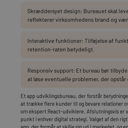
Skræddersyet design: Bureauet skal leve
reflekterer virksomhedens brand og vær
Interaktive funktioner: Tilføjelse af fun
retention-raten betydeligt.
Responsiv support: Et bureau bør tilbyde 
at løse eventuelle problemer, der opstår
Et app udviklingsbureau, der forstår betydninge
at trække flere kunder til og bevare relationer o
om
ekspert React-udviklere
. Afslutningsvis er 
punkt i enhver digital strategi. Valget af den r
app, der formår at skille sig ud i markedet, og e