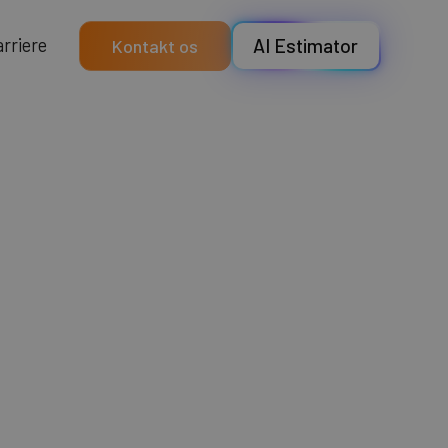
a
e
e
r
r
r
i
AI Estimator
Kontakt os
au