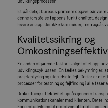
udviklingsprocessen.
Et pålideligt bureaus primære opgave bør være 
denne forståelse i appens funktionalitet, design
levere en app, der ikke kun møder, men også ov
Kvalitetssikring og
Omkostningseffektiv
En anden afgørende faktor i valget af et app udvi
udviklingscyklussen. En fælles bekymring er, at
projektstyring og uforudsete fejl. Derfor er et e
processer for testning og fejlfinding i alle faser 
Omkostningseffektivitet opnås gennem transpar
kommunikationskanaler med klienten. Dette indeb
konceptudvikling til prototype til færdig app, e