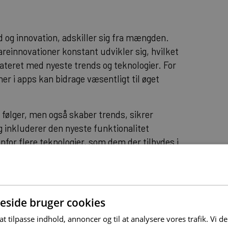
 og innovation, adskiller sig fra mængden.
areinnovationer konstant udvikler sig, hvilket
ateret med nyeste trends og teknologier. For
er i apps kan bidrage væsentligt til øget
følger, men også skaber trends, sikrer
 inkluderer den nyeste funktionalitet
for flere teknologier, som dem der tilbydes i
r vores
services
. Afslutningsvis gør det rette
ghed, men forbedrer også effektiviteten og
llykket app er resultatet af en
ring, omkostningseffektivitet og teknologisk
side bruger cookies
 at tilpasse indhold, annoncer og til at analysere vores trafik. Vi 