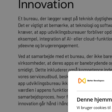
Innovation
Et bureau, der lægger vægt på teknisk dygtighed
Det er vigtigt at bemærke, at teknologi og softw
kræver, at app udviklingsbureauer forbliver opd
eksempel, integration af AI- eller cloud-funktion
ydeevne og brugerengagement.
Ved at samarbejde med et bureau, der ikke bare 
virksomheder, at deres apps er banebrydende og
smidigt. Dette inkluderer også kompetence inden
vores serviceudbud, beskrevet yderligere unde
app udviklingsbureau ikke blot en idé til virkeli
værdien i appens funktionalitet og design. En ve
samarbejdsproces, hvor forståelse, kvalitetssik
Denne hjemme
innovation går hånd i hånd.
Vi bruger cookies til