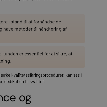
re i stand til at forhåndse de
g have metoder til håndtering af
unden er essentiel for at sikre, at
tning.
stærke kvalitetssikringsprocedurer, kan ses i
 dedikation til kvalitet
.
nce og