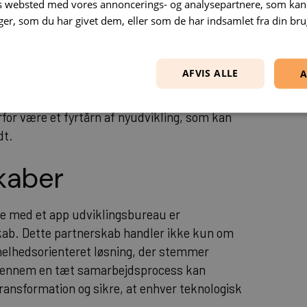
es websted med vores annoncerings- og analysepartnere, som k
dviklingsbureau
r, som du har givet dem, eller som de har indsamlet fra din brug
t centralt at fremhæve, hvordan
AFVIS ALLE
A
 at navigere gennem komplekse digitale
ø er innovation ikke længere et valg, men en
for være et fyrtårn af nyudvikling, som kan
dt.
kaber
de med et app udviklingsbureau er
skab. Dette partnerskab handler ikke kun om
helhedsorienteret løsning, der stemmer
Gennem en tæt samarbejdsprocess kan
ransformation og sikre, at enhver teknologisk