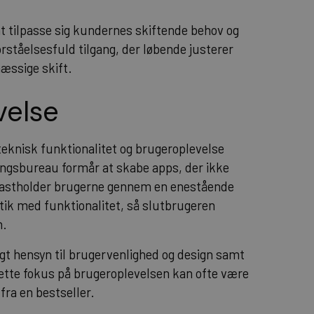
 tilpasse sig kundernes skiftende behov og
orståelsesfuld tilgang, der løbende justerer
æssige skift.
velse
knisk funktionalitet og brugeroplevelse
ingsbureau formår at skabe apps, der ikke
fastholder brugerne gennem en enestående
tik med funktionalitet, så slutbrugeren
n.
igt hensyn til brugervenlighed og design samt
Dette fokus på brugeroplevelsen kan ofte være
fra en bestseller.