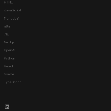
HTML
JavaScript
MongoDB
n8n
.NET
Next.js
OpenAI
Python
React
Svelte
TypeScript