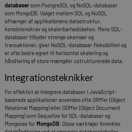
databaser
som PostgreSQL og NoSQL-databaser
som MongoDB. Valget mellem SQL og NoSQL
afhænger af applikationens datastruktur,
konsistenskrav og skalerbarhedsbehov. Mens SQL-
databaser tilbyder strenge skemaer og
transaktioner, giver NoSQL-databaser fleksibilitet og
er ofte bedre egnet til horisontal skalering og
håndtering af store mængder ustrukturerede data.
Integrationsteknikker
For effektivt at integrere databaser i JavaScript-
baserede applikationer anvendes ofte ORM'er (Object
Relational Mapping) eller ODM'er (Object Document
Mapping) som Sequelize for SQL-databaser og
Mongoose for
MongoDB
. Disse værktøjer forenkler
datahåndtering ved at omsætte databasetabeller