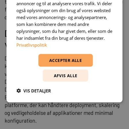
testprocesser og sikre, at applikationen opfylder alle
annoncer og til at analysere vores trafik. Vi deler
funktionalitets- og performancekrav før
også oplysninger om din brug af vores websted
deployment.
med vores annoncerings- og analysepartnere,
som kan kombinere dem med andre
Deployment og
oplysninger, som du har givet dem, eller som de
har indsamlet fra din brug af deres tjenester.
vedligeholdelse
Privatlivspolitik
Deployment af full-stack JavaScript-applikationer
ACCEPTER ALLE
kan simplificeres ved brug af moderne CI/CD-
værktøjer (Continuous Integration/Continuous
AFVIS ALLE
Deployment) og containeriseringsteknologier som
Docker. Cloud-tjenester som Heroku, AWS Elastic
VIS DETALJER
Beanstalk, og Google Cloud Platform tilbyder også
platforme, der kan håndtere deployment, skalering
og vedligeholdelse af applikationer med minimal
konfiguration.