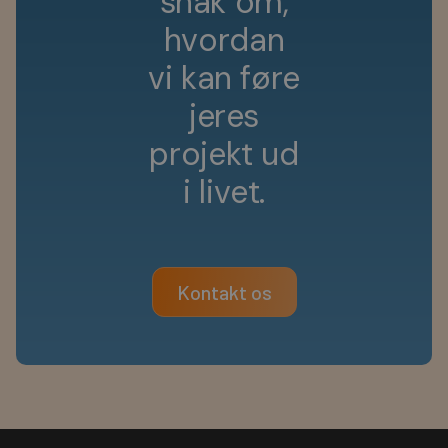
s
n
a
k
o
m
,
h
v
o
r
d
a
n
v
i
k
a
n
f
ø
r
e
j
e
r
e
s
p
r
o
j
e
k
t
u
d
i
l
i
v
e
t
.
Kontakt os