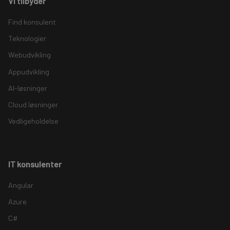
Vi tilbyder
Find konsulent
Teknologier
Webudvikling
Appudvikling
AI-løsninger
Cloud løsninger
Vedligeholdelse
IT konsulenter
Angular
Azure
C#