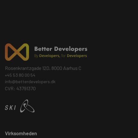
Rosenkrantzgade 12D, 8000 Aarhus C
+45 53 80 00 54
info@betterdevelopers.dk
CVR: 43791370
Virksomheden