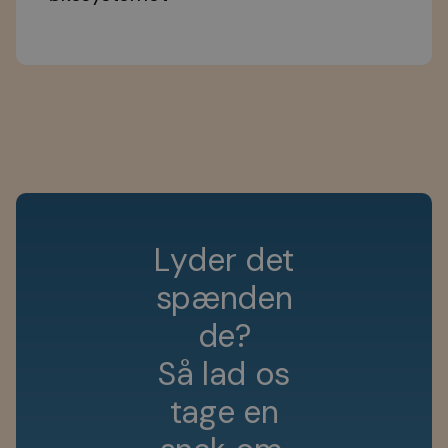
L
y
d
e
r
d
e
t
s
p
æ
n
d
e
n
d
e
?
S
å
l
a
d
o
s
t
a
g
e
e
n