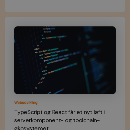
Webudvikling
TypeScript og React får et nyt løft i
serverkomponent- og toolchain-
økosystemet