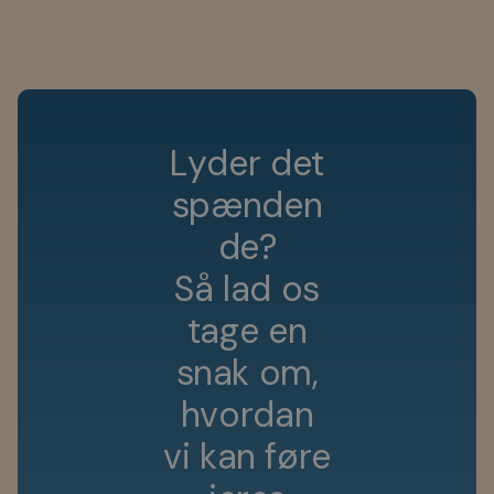
L
y
d
e
r
d
e
t
s
p
æ
n
d
e
n
d
e
?
S
å
l
a
d
o
s
t
a
g
e
e
n
s
n
a
k
o
m
,
h
v
o
r
d
a
n
v
i
k
a
n
f
ø
r
e