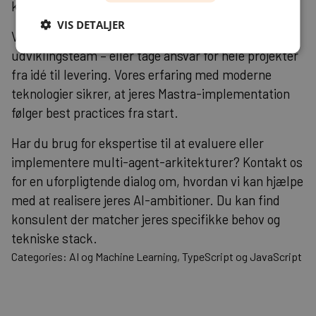
konfigurationer baseret på faktisk usage-patterns.
VIS DETALJER
Vi kan indgå som en ekstra hånd i jeres
udviklingsteam – eller tage ansvar for hele projekter
fra idé til levering. Vores erfaring med moderne
teknologier
sikrer, at jeres Mastra-implementation
følger best practices fra start.
Har du brug for ekspertise til at evaluere eller
implementere multi-agent-arkitekturer? Kontakt os
for en uforpligtende dialog om, hvordan vi kan hjælpe
med at realisere jeres AI-ambitioner. Du kan
find
konsulent
der matcher jeres specifikke behov og
tekniske stack.
Categories: AI og Machine Learning, TypeScript og JavaScript