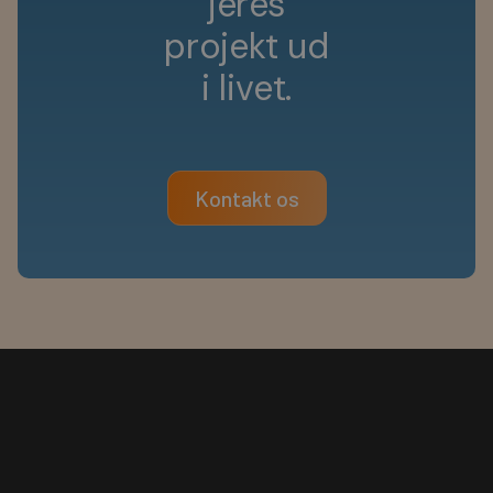
j
e
r
e
s
p
r
o
j
e
k
t
u
d
i
l
i
v
e
t
.
Kontakt os