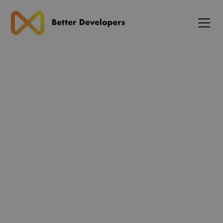
Blog
Mastra framework
opdatering: Moderne
TypeScript-agent-
arkitektur til AI multi-
agent-systemer