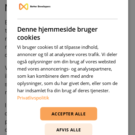
Måling af effekt
Effektmåling af multi-agent-systemer kræver både
Denne hjemmeside bruger
tekniske og forretningsmetrics. Teknisk fokus på
cookies
response-tider, throughput og fejlrater per agent,
mens forretningsmetrics måler proceseffektivitet,
Vi bruger cookies til at tilpasse indhold,
annoncer og til at analysere vores trafik. Vi deler
omkostningsreduktion og kvalitetsforbedringer.
også oplysninger om din brug af vores websted
Vi tager udgangspunkt i jeres situation, men vi er
med vores annoncerings- og analysepartnere,
ikke bange for at udfordre status quo. På den måde
som kan kombinere dem med andre
oplysninger, som du har givet dem, eller som de
sikrer vi, at I ikke blot får det, I forventer – men ofte
har indsamlet fra din brug af deres tjenester.
mere end I havde forestillet jer.
Privatlivspolitik
Implementér kontinuerlig monitoring og etablér
dashboards, der giver real-time indsigt i systemets
ACCEPTER ALLE
performance. Dette gør det muligt at identificere
optimeringsmuligheder og justere agent-
AFVIS ALLE