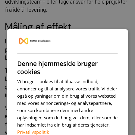
udviklingsteam – eller tage ansvar for hele projekter
fra idé til levering.
Måling af effekt
Implementer monitoring af Core Web Vitals og andre
performance metrics. Google PageSpeed Insights og
Lighthouse giver konkrete målinger af forbedringer.
Denne hjemmeside bruger
Track business metrics som conversion rates og
cookies
bounce rates før og efter implementering. Dette
Vi bruger cookies til at tilpasse indhold,
giver dig konkret ROI-data til at retfærdiggøre
annoncer og til at analysere vores trafik. Vi deler
investeringen.
også oplysninger om din brug af vores websted
med vores annoncerings- og analysepartnere,
Vores prioritering er at hjælpe dig netop dér, hvor du
som kan kombinere dem med andre
er. Du vil derfor opleve, at alle vores udviklere har
oplysninger, som du har givet dem, eller som de
fuld plade i
teknologier
, så de kan give dig mest
har indsamlet fra din brug af deres tjenester.
Privatlivspolitik
værdi.