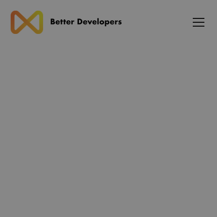
Blog
Next.js styrker server-side
rendering og asynkrone
komponenter