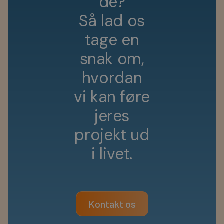
d
e
?
S
å
l
a
d
o
s
t
a
g
e
e
n
s
n
a
k
o
m
,
h
v
o
r
d
a
n
v
i
k
a
n
f
ø
r
e
j
e
r
e
s
p
r
o
j
e
k
t
u
d
i
l
i
v
e
t
.
Kontakt os