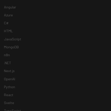
Angular
Azure
C#
HTML
JavaScript
MongoDB
n8n
.NET
Next.js
OpenAI
Python
React
Svelte
TypeScript