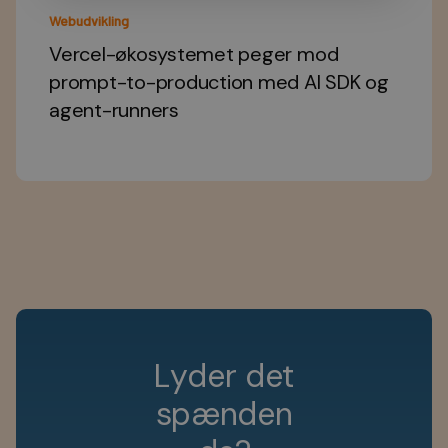
Webudvikling
Vercel-økosystemet peger mod
prompt-to-production med AI SDK og
agent-runners
L
y
d
e
r
d
e
t
s
p
æ
n
d
e
n