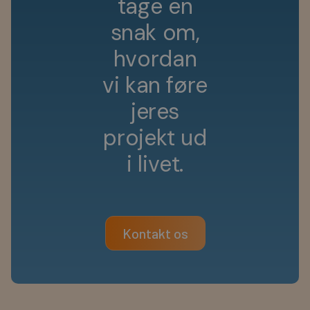
t
a
g
e
e
n
s
n
a
k
o
m
,
h
v
o
r
d
a
n
v
i
k
a
n
f
ø
r
e
j
e
r
e
s
p
r
o
j
e
k
t
u
d
i
l
i
v
e
t
.
Kontakt os