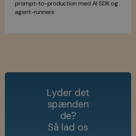
prompt-to-production med AI SDK og
agent-runners
L
y
d
e
r
d
e
t
s
p
æ
n
d
e
n
d
e
?
S
å
l
a
d
o
s