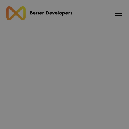
Blog
React 19.2 med React
Compiler Support (Stable)
og nye API'er