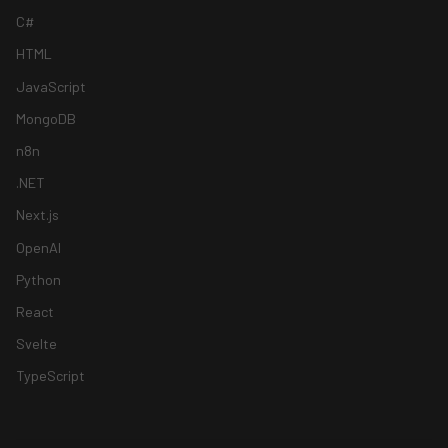
C#
HTML
JavaScript
MongoDB
n8n
.NET
Next.js
OpenAI
Python
React
Svelte
TypeScript