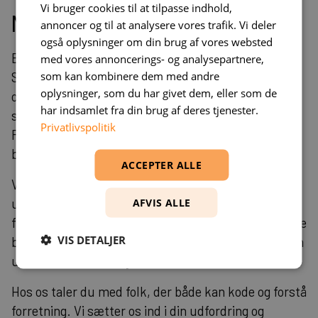
Vi bruger cookies til at tilpasse indhold,
Måling af effekt
annoncer og til at analysere vores trafik. Vi deler
også oplysninger om din brug af vores websted
Effektmåling af React 19.2 med React Compiler
med vores annoncerings- og analysepartnere,
som kan kombinere dem med andre
Support (Stable) og nye API'er kræver både tekniske
oplysninger, som du har givet dem, eller som de
og forretningsmetrics. Teknisk måler du bundle-
har indsamlet fra din brug af deres tjenester.
størrelse, render-times og memory-forbrug.
Privatlivspolitik
Forretningsmetrisk fokuserer du på
brugerengagement og conversion-rates.
ACCEPTER ALLE
Vi kan indgå som en ekstra hånd i jeres
AFVIS ALLE
udviklingsteam – eller tage ansvar for hele projekter
fra idé til levering. Direkte samarbejde med udviklere
VIS DETALJER
betyder, at du arbejder altid direkte sammen med en
udvikler, når du arbejder sammen med os.
Hos os taler du med folk, der både kan kode og forstå
forretning. Vi sætter os ind i din udfordring og