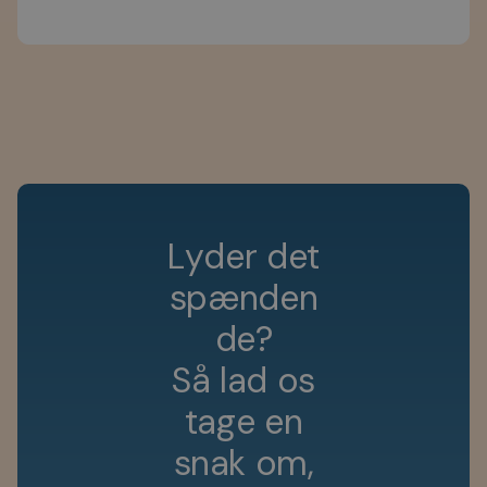
L
y
d
e
r
d
e
t
s
p
æ
n
d
e
n
d
e
?
S
å
l
a
d
o
s
t
a
g
e
e
n
s
n
a
k
o
m
,