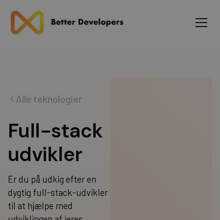
Alle teknologier
F
u
l
l
-
s
t
a
c
k
u
d
v
i
k
l
e
r
Er du på udkig efter en
dygtig full-stack-udvikler
til at hjælpe med
udviklingen af jeres