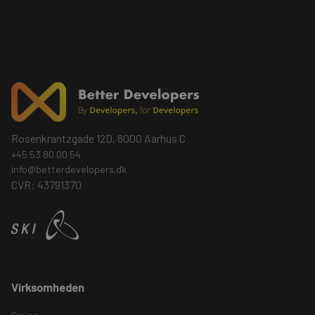
Rosenkrantzgade 12D, 8000 Aarhus C
+45 53 80 00 54
info@betterdevelopers.dk
CVR: 43791370
Virksomheden