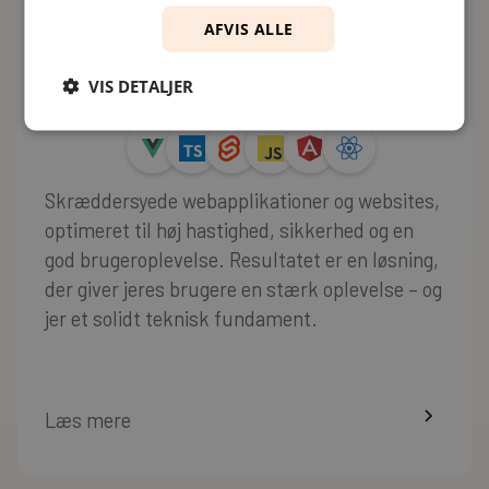
AFVIS ALLE
Webudvikling
VIS DETALJER
Skræddersyede webapplikationer og websites,
optimeret til høj hastighed, sikkerhed og en
god brugeroplevelse. Resultatet er en løsning,
der giver jeres brugere en stærk oplevelse – og
jer et solidt teknisk fundament.
Læs mere