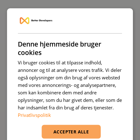
Hos Better Developers kombinerer vi teknisk
ekspertise med forretningsforståelse for at levere
løsninger, der gør en reel forskel. Her er vores
vigtigste fokusområder – hver med sit eget speciale
Denne hjemmeside bruger
og team.
cookies
Vi bruger cookies til at tilpasse indhold,
annoncer og til at analysere vores trafik. Vi deler
også oplysninger om din brug af vores websted
med vores annoncerings- og analysepartnere,
som kan kombinere dem med andre
oplysninger, som du har givet dem, eller som de
har indsamlet fra din brug af deres tjenester.
Privatlivspolitik
ACCEPTER ALLE