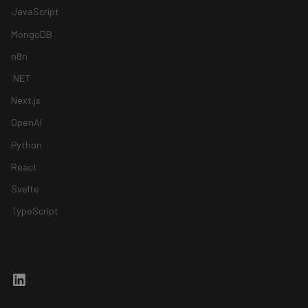
JavaScript
MongoDB
n8n
.NET
Next.js
OpenAI
Python
React
Svelte
TypeScript